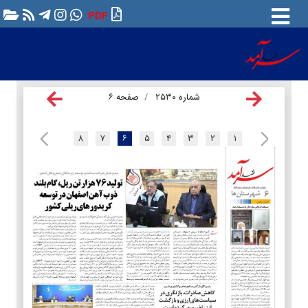
PDF
شماره ۲۵۳۰
صفحه ۶
۸
۷
۶
۵
۴
۳
۲
۱