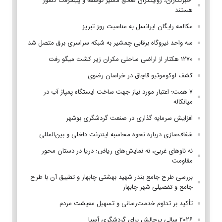
‌ خبرنگاران، روایتگران صادق مسیر توسعه و پیشرفت کشور
هستند
مکالمه رایگان ایرانسل به مناسبت روز تبریز
سه واحد نیروگاه برقابی چمشیر به شبکه سراسری برق متصل شد
۱۲۷۰ هکتار از اراضی ساحلی مکران زیر کشت میگو رفت
کشف لوکوموتیو قاچاق در خراسان رضوی
۷ همت؛ اعتبار مورد نیاز جهت ساخت ایستگاه پمپاژ آب در
میانکاله
افزایش سرمایه گذاری در صنعت گردشگری بوشهر
شفاف‌سازی درباره نحوه محاسبه اینترنت داخلی و بین‌المللی
نه ناوهای غربی، نه نمایش‌های ریاض؛ دریا در دستان محور
مقاومت
بررسی طرح جامع بندر شهید بهشتی چابهار و تطبیق آن با طرح
جامع و تفصیلی شهر چابهار
تأکید بر تداوم خدمت‌رسانی و تسهیل معیشت مردم
۲۰۲۶ سالی پرچالش برای گردشگری آسیا