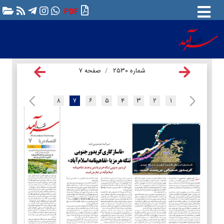
PDF
شماره ۲۵۳۰
صفحه ۷
۸
۷
۶
۵
۴
۳
۲
۱