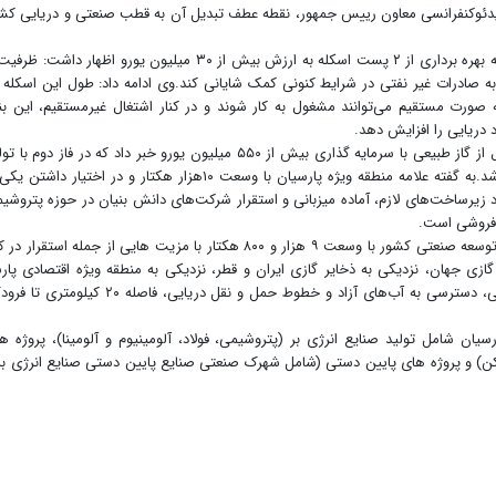
ه برداری از ۲ اسکله با دستور ویدئوکنفرانسی معاون رییس جمهور، نقطه عطف تبدیل آن به قطب صنعتی و دریایی ک
 صادرات غیر نفتی در شرایط کنونی کمک شایانی کند.وی ادامه داد: طول این اسکله 
 پس کرانه‌ آن ۲۸ هکتار است که ۱۰۰ نفر به صورت مستقیم می‌توانند مشغول به کار شوند و در کنار اشتغال غیرمستقیم، این ب
د دریایی را افزایش دهد.
وی همچنین از آغاز عملیات اجرایی مجتمع تولید متانول از گاز طبیعی با سرمایه گذاری بیش از ۵۵۰ میلیون یورو خبر داد که در فاز دوم 
پروپیلن و پلی پروپیلن زنجیره تولید آن کامل خواهد شد.به گفته علامه منطقه ویژه‌ پارسیان با وسعت ۱۰هزار هکتار و در اختیار داش
 زیرساخت‌های لازم، آماده میزبانی و استقرار شرکت‌های دانش بنیان در حوزه‌ پتروشی
 فروشی است.
منطقه ویژه صنایع انرژی بر پارسیان یکی از قطب های توسعه صنعتی کشور با وسعت ۹ هزار و ۸۰۰ هکتار با مزیت هایی از جمله استقرار 
زی جهان، نزدیکی به ذخایر گازی ایران و قطر، نزدیکی به منطقه ویژه اقتصادی پا
(عسلویه)، مجاورت با خط لوله سراسری هفتم گاز طبیعی، دسترسی به آب‌های آزاد و خطوط حمل و نقل دریایی، فاصله ۲۰ کیل
ان شامل تولید صنایع انرژی بر (پتروشیمی، فولاد، آلومینیوم و آلومینا)، پروژه ه
کن) و پروژه ‌های پایین دستی (شامل شهرک صنعتی صنایع پایین دستی صنایع انرژی بر