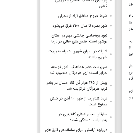
پارسیان به قطب صنعتی و دریایی
شور
کشور
شرط خروج مناطق آزاد از بحران
به گزارش اقتصادسرآمد، سید علی اصغر علامه با اشاره به بهره برداری از ۲ پست اسکله به ارزش بیش از ۳۰ میلیون یورو اظهار داشت: ظرفیت ۲
ها
شهر بصره تا سال ۲۱۰۰ غرق می‌شود
ندر
نبود بچه‌ماهی چالشی مهم در استان
با تولید
بوشهر است قفس‌های خالی در دریا
تن یکی از
ادارات در عمران شهری همراه مدیریت
می
شهری باشند
در کنار
سرپرست دفتر هماهنگی امور توسعه
رس
جزایر استانداری هرمزگان منصوب شد
ومتری تا فرودگاه
بیش از ۱۹۵ هزار تُن کالا امسال در بنادر
غرب هرمزگان ترانزیت شد
ای
 و
تردد شناورها از ظهر ۱۶ آبان در کیش
ممنوع است
سارقان محموله‌های کانتینری در
بندرعباس دستگیر شدند
دریاچه آرامش برای ساماندهی قایق‌های