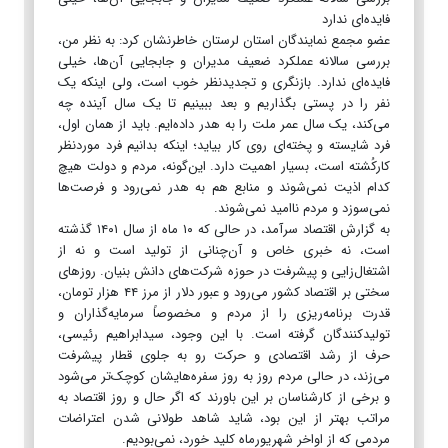
فایده‌ای ندارد
عضو مجمع نمایندگان استان لرستان خاطرنشان کرد: به نظر من،
بررسی سالانه عملکرد ضعیف مدیران و جابجایی آن‌ها، خیلی
فایده‌ای ندارد. بازنگری و تجدیدنظر خوب است، ولی اینکه یک
نفر را در پستی بگذاریم و بعد ببینیم تا یک سال آینده چه
می‌کند، یک سال عمر ملت را به هدر داده‌ایم. باید از همان اول،
فرد شایسته و پخته‌ای روی کار بیاید؛ اینکه بدانیم فرد موردنظر
کارکُشته است، بسیار اهمیت دارد. این‌گونه، مردم و دولت هیچ
کدام اذیت نمی‌شوند و منابع هم به هدر نمی‌رود و فرصت‌ها
نمی‌سوزد و مردم ناامید نمی‌شوند.
به گزارش اقتصاد سرآمد، در حالی که ۱۰ ماه از سال ۱۴۰۱ گذشته
است، نه خبری خاص و آن‌چنانی از تولید است و نه از
اشتغال‌زایی و پیشرفت در حوزه شرکت‌های دانش بنیان. روزهای
سختی بر اقتصاد کشور می‌رود و عبور دلار از مرز ۴۴ هزار تومان،
قدرت برنامه‌ریزی را از مردم و مخصوصاً سرمایه‌گذاران و
تولیدکنندگان گرفته است. با این وجود، سیدابراهیم رئیسی،
حرف از رشد اقتصادی و حرکت رو به جلوی قطار پیشرفت
می‌زند، در حالی مردم روز به روز سفره‌هایشان کوچک‌تر می‌شود
و برخی از کارشناسان بر این باورند که اگر حال و روز اقتصاد به
مراتب بهتر از این بود، شاید شاهد طولانی شدن اعتراضات
مردمی که از اواخر شهریورماه کلید خورد، نمی‌بودیم.