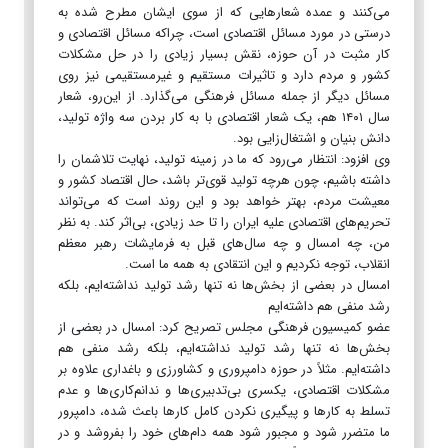
می‌کنند و عمده شعارهایی که از سوی ایشان مطرح شده به
درستی در مورد مسائل اقتصادی است، چراکه مسائل اقتصادی و
کار مثبت در آن حوزه، نقش بسیار زیادی را در حل مشکلات
کشور و مردم دارد و تاثیرات مستقیم و غیرمستقیمی نیز روی
مسائل دیگر از جمله مسائل فرهنگی می‌گذارد. از این‌رو، شعار
سال ۱۴۰۱ هم، یک شعار اقتصادی با به کار بردن سه واژه تولید،
دانش بنیان و اشتغال‌زایی بود.
وی افزود: انتظار می‌رود که ما در زمینه تولید، نهایت تلاشمان را
داشته باشیم، چون هرچه تولید قوی‌تر باشد، حال اقتصاد کشور و
معیشت مردم، بهتر خواهد بود و این روند است که می‌تواند
تحریم‌های اقتصادی علیه ایران را تا حد زیادی، بی‌اثر کند. به نظر
من، چه امسال و چه سال‌های قبل به فرمایشات رهبر معظم
انقلاب، توجه نکردیم و این انتقادی به همه ما است.
امسال در بعضی از بخش‌ها نه تنها رشد تولید نداشته‌ایم، بلکه
رشد منفی هم داشته‌ایم
عضو کمیسیون فرهنگی مجلس تصریح کرد: امسال در بعضی از
بخش‌ها نه تنها رشد تولید نداشته‌ایم، بلکه رشد منفی هم
داشته‌ایم. مثلاً در حوزه دامپروری و کشاورزی و باغداری علاوه بر
مشکلات اقتصادی، یکسری بی‌تدبیری‌ها و ندانم‌کاری‌ها و عدم
تسلط به کارها و پیگیری نکردن کامل کارها باعث شده، دامپرور
ما متضرر شود و مجبور شود همه دام‌های خود را بفروشد و در