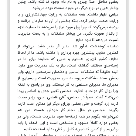
بعضی مناطق اصلاً چیزی به نام دام وجود نداشته باشد. چنین
چالش‌هایی در نوع دیگر، در حوزه صنعت دیده می‌شود
مبلغی اظهار داشت: همه مشکلات به وزارت جهادکشاورزی و یا
وزارت صمت برنمی‌گردد، بلکه بخشی از آن به سازمان برنامه و
بودجه برمی‌گردد که چرا پول مورد نیاز را نمی‌دهد تا حمایت لازم
از باغدار صورت بگیرد. من بیشتر مشکلات را به بحث مدیریت
نسبت می‌دهم تا نبود منابع.
نماینده کوهدشت یادآور شد: مدیر اگر مدیر باشد، می‌تواند از
کمترین منابع، بیشترین بهره برداری را داشته باشد. ما از لحاظ
منابع، کشور قوی‌ای هستیم و غنایی که خداوند برای ما در
زمینه‌های مختلف گذاشته است، نیاز به یک مدیریت قوی دارد.
البته حقیقتاً که مشکلات اساسی و دشمنان سرسختی داریم، ولی
بخش عمده مشکلات مربوط به سوء مدیریت است و بسیاری از
مدیران ما، مدیران مسلطی به کار نیستند. وی در پاسخ به اینکه
چرا روال کار دولت با نظارت مجلس تغییر جدی و اساسی پیدا
نمی‌کند؟ گفت: اخیراً در مجلس، آقای فاطمی امین، وزیر صمت
کارت زرد گرفت و حتی بعضی وزرای دیگر نیز ممکن است کارت
بگیرند. مجلس در حال انجام کار خودش هست. من هم
نمی‌خواهم بگویم در همه زمینه‌ها سوء مدیریت هست، ولی در
بعضی موارد کاملاً مشهود و مشخص است و این ضعف را باید
بپذیریم و از کسی که تجربه کامل و کافی ندارد استفاده نکنیم.
بررسی سالانه عملکرد ضعیف مدیران و جابجایی آن‌ها، خیلی