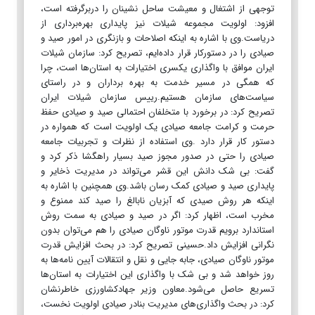
توجهی از اشتغال و معیشت ساحل نشینان را دربرگرفته است،
افزود: اولویت مجموعه شیلات نیز پایداری بهره‌برداری از
دریاست.وی با اشاره به اینکه اصلاحات و بازنگری در امور صید و
صیادی را در دستورکار قرار داده‌ایم، تصریح کرد: سازمان شیلات
ایران موافق با واگذاری یکسری اختیارات به استان‌ها است، چرا
که همگی در مسیر خدمت به بهره برداران و در راستای
سیاست‌های سازمان هستیم.رییس سازمان شیلات ایران
تصریح کرد: در برخورد با متخلفان احتمالی صید و صیادی حفظ
حرمت و کرامت جامعه صیادی یک اولویت است که همواره در
دستور کار قرار دارد .وی استفاده از نظرات و تجربیات جامعه
صیادی را حتی در صدور مجوز صید بسیار راهگشا ذکر کرد و
گفت: بی شک دانش این قشر می‌تواند در مدیریت ذخایر و
پایداری صید و صیادی کمک رسان باشد.وی همچنین با اشاره به
اینکه هر روش صیدی که آبزیان نابالغ را صید کند ممنوع و
مخرب است، اظهار کرد: اگر در صید و صیادی به سمت روش
استاندارد برویم قدرت موتور ناوگان صیادی را هم می‌توان بدون
نگرانی افزایش داد.حسینی تصریح کرد: در بحث افزایش قدرت
موتور ناوگان صیادی، جابه جایی و نقل و انتقالات آیین نامه‌ها به
روز خواهد شد و بی ‌شک با واگذاری این اختیارات به استان‌ها
‌تسریع حاصل می‌شود.معاون وزیر جهادکشاورزی خاطرنشان
کرد: در بحث واگذاری‌های مدیریت بنادر صیادی اولویت نخست،