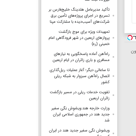
تأکید مدیرعامل هلدینگ خلیج‌فارس بر
تسریع در اجرای پروژه‌های تأمین برق
شرکت‌های آسیب‌دیده با مشارکت مپنا
تمهیدات ویژه برای موج بازگشت
پروازهای اربعین در شهر فرودگاهی امام
خمینی (ره)
ون
راه‌آهن آماده پاسخگویی به نیازهای
مسافری و باری زائران در ایام اربعین
تا ساعاتی دیگر؛ آغاز عملیات ریل‌گذاری
اتصال راه‌آهن سبزوار به شبکه ریلی
کشور
تقویت خدمات ریلی در مسیر بازگشت
زائران اربعین
وزارت خارجه هند:ویشوِش نِگی سفیر
جدید هند در جمهوری اسلامی ایران
شد
ویشوش نگی سفیر جدید هند در ایران