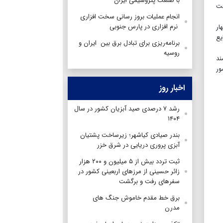
با صنعت پتروشیمی ایران
عت
انجام عملیات بروز رسانی سخت افزاری
نرم افزاری در پارس جنوبی
ار
یع
برنامه‌ریزی برای تبادل برق بین ایران و
روسیه
ند
ور
اخبار روز
رشد ۷ درصدی صید آبزیان کشور در سال
۱۴۰۴
بندر صیادی کیاشهر؛ زیرساخت پشتیان
آبزی پروری دریایی در شرق خزر
ثبت تردد بیش از ۵ میلیون و ۲۰۰ هزار
زائر حسینی از مرزهای اربعینی کشور در
سفرهای رفت و برگشت
برق خط مقدم خاموش جنگ های
مدرن