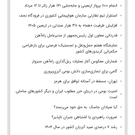
انجام ۱۱۰۰ پرواز اربعینی و جابه‌جایی ۱۴۱ هزار زائر تا ۱۲ مرداد
استقرار تیم‌ نظارتی سازمان هواپیمایی کشوری در فرودگاه نجف
افزایش ظرفیت «هما» به ۳۸ هزار صندلی در اربعین ۱۴۰۵
قدردانی معاون اول رئیس‌جمهور از مدیرعامل راه‌آهن
نمایشگاه هفتم حمل‌ونقل و لجستیک؛ فرصتی برای بازطراحی
حکمرانی کریدورهای کشور
شمارش معکوس آغاز عملیات ریل‌گذاری راه‌آهن سبزوار
گامی برای تجاری‌سازی دانش بومی آبزی‌پروری
تهران- مسقط در آستانه توافق برای هرمز
امنیت بومی در دریای خزر مطلوب ایران و دیگر کشورهای ساحلی
است
آیا صیادان جاسک به حق خود می‌رسند؟
ضرورت راهبردی یا اشتباهی جبران ناپذیر؟
رشد ۷ درصدی صید آبزیان کشور در سال ۱۴۰۴