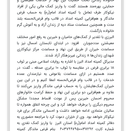
خانواده زندانی تحت حمایت این نهاد از خدمات معیشتی و
حمایتی بهره‌مند هستند گفت: با واریز کمک مالی یکی از افراد
نیکوکار طرف تعامل با کمیته امداد امام(ره) به حساب قرض
ماندگار و هم‌افزایی کمیته امداد در قالب وام قرض‌الحسنه بلند
مدت و همچنین مساعدت ستاد دیه از زندان آزاد و به آغوش گرم
خانواده بازگشت.
البرزی با تقدیر از کمک‌های حامیان و خیرین به رفع امور مختلف
معیشتی مددجویان افزود: در ابتدای تابستان امسال نیز با
مساعدت خیران از طریق این نهاد و مساعدت مرکز نیکوکاری
شهدای زندان‌ها ۸ زندانی غیربزهکار آزاد شدند.
مدیرکل کمیته امداد البرز با اشاره به روایات اسلامی مبنی بر ثواب
۱۸ برابری قرض در مقایسه با ثواب ۱۰ برابری صدقه ، گفت: در
صدد هستیم در ازای مساعدت‌ بلاعوض به نیازمندان عمده
خدمات را در قالب وام قرض‌الحسنه اعطا کنیم و در این بین
خیران کمک‌هایشان را به حساب قرض ماندگار واریز می‌کنند تا
علاوه بر هم‌افزایی دو برابری این نهاد و حفظ کرامت خانوارهای
محروم احسان خیرین پس از عودت اقساط مجددا مشکل
محروم دیگری را برطرف خواهد کرد و این چرخه انفاق همواره تا
سالیان متمادی ادامه خواهد داشت و احسانی ماندگار برای فرد
نیکوکار خواهد بود. وی از خیّران دعوت کرد با مراجعه حضوری به
دفاتر کمیته امداد امام(ره) استان البرز یا واریز کمک نقدی به
شماره کارت ۶۰۳۷۹۹۷۹۵۰۰۳۷۲۹۲ بنام قرض ماندگار کمیته