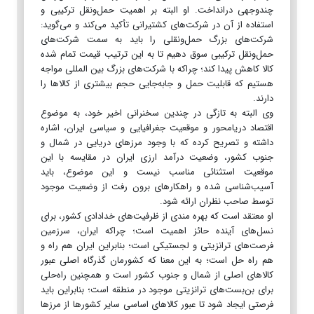
چندوجهی درانداخت. او البته بر اهمیت حمل‌و‌نقل ترکیبی و
استفاده از آن در شرکت‌های کشتیرانی تأکید می‌کند و می‌گوید:
شرکت‌های بزرگ حمل‌و‌نقلی را باید به سمت شرکت‌های
حمل‌و‌نقل ترکیبی سوق دهیم تا به این ترتیب قیمت تمام شده
کالا کاهش پیدا کند؛ چراکه با شرکت‌های بزرگ بین المللی مواجه
هستیم که قابلیت حمل و جابه‌جایی حجم بیشتری از کالا‌ها را
دارند.
وی البته به تازگی در چندین سخنرانی اخیر خود، به موضوع
اقتصاد دریامحور و موقعیت جغرافیایی و سیاسی ایران، اشاره
داشته و تصریح کرده که با وجود مرز‌های دریایی در شمال و
جنوب کشور، وضعیت درآمد ارزی ایران در مقایسه با این
موقعیت استثنائی مناسب نیست و این موضوع، باید
آسیب‌شناسی شده و راهکار‌های برون رفت از وضعیت موجود
توسط صاحب نظران ارائه شود.
او معتقد است که بهره مندی از ظرفیت‌های خدادادی کشور، برای
نسل‌های آینده حائز اهمیت است؛ چراکه ایران، سرزمین
فرصت‌های ترانزیتی و لجستیکی است؛ بنابراین ایران هم راه و
هم راه حل است؛ به این معنا که کشورمان گذرگاه اصلی عبور
کالا‌های اصلی از شمال و جنوب کشور است و همچنین راه‌حلی
برای بن‌بست‌های ترانزیتی موجود در منطقه است؛ بنابراین باید
فرصتی ایجاد شود تا عبور کالا‌های اساسی سایر کشور‌ها از مرز‌ها