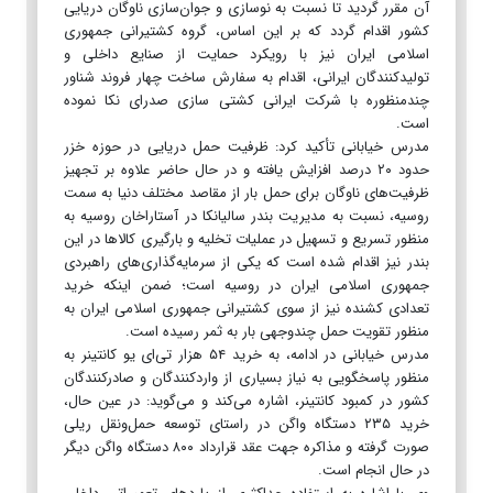
آن مقرر گردید تا نسبت به نوسازی و جوان‌سازی ناوگان دریایی
کشور اقدام گردد که بر این اساس، گروه کشتیرانی جمهوری
اسلامی ایران نیز با رویکرد حمایت از صنایع داخلی و
تولیدکنندگان ایرانی، اقدام به سفارش ساخت چهار فروند شناور
چندمنظوره با شرکت ایرانی کشتی سازی صدرای نکا نموده
است.
مدرس خیابانی تأکید کرد: ظرفیت حمل دریایی در حوزه خزر
حدود ۲۰ درصد افزایش یافته و در حال حاضر علاوه بر تجهیز
ظرفیت‌های ناوگان برای حمل بار از مقاصد مختلف دنیا به سمت
روسیه، نسبت به مدیریت بندر سالیانکا در آستاراخان روسیه به
منظور تسریع و تسهیل در عملیات تخلیه و بارگیری کالا‌ها در این
بندر نیز اقدام شده است که یکی از سرمایه‌گذاری‌های راهبردی
جمهوری اسلامی ایران در روسیه است؛ ضمن اینکه خرید
تعدادی کشنده نیز از سوی کشتیرانی جمهوری اسلامی ایران به
منظور تقویت حمل چندوجهی بار به ثمر رسیده است.
مدرس خیابانی در ادامه، به خرید ۵۴ هزار تی‌ای یو کانتینر به
منظور پاسخگویی به نیاز بسیاری از واردکنندگان و صادرکنندگان
کشور در کمبود کانتینر، اشاره می‌کند و می‌گوید: در عین حال،
خرید ۲۳۵ دستگاه واگن در راستای توسعه حمل‌و‌نقل ریلی
صورت گرفته و مذاکره جهت عقد قرارداد ۸۰۰ دستگاه واگن دیگر
در حال انجام است.