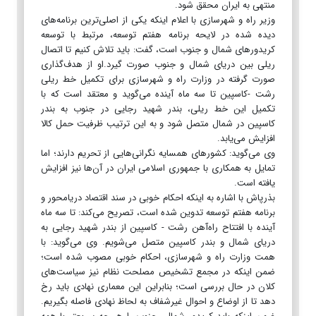
منتهی به ایران محقق شود.
وزیر راه و شهرسازی با اعلام اینکه یکی از اصلی‌ترین برنامه‌های
دیده شده در لایحه برنامه هفتم توسعه، مرتبط با توسعه
کریدور‌های شمال و جنوب است، گفت: باید تلاش کنیم تا اتصال
ریلی بین دریای شمال و جنوب صورت گیرد.او از هدف‌گذاری
صورت گرفته در وزارت راه و شهرسازی برای تکمیل خط ریلی
رشت -کاسپین تا سه ماه آینده می‌گوید و معتقد است که با
تکمیل این خط ریلی، بندر شهید رجایی در جنوب به بندر
کاسپین در شمال متصل شود و به این ترتیب ظرفیت حمل کالا
افزایش می‌یابد.
وی می‌گوید: کشور‌های همسایه نگرانی‌هایی از تحریم دارند؛ اما
تمایل به همکاری با جمهوری اسلامی ایران در آن‌ها نیز افزایش
یافته است.
بذرپاش با اشاره به اینکه احکام خوبی در سند اقتصاد دریامحور و
برنامه هفتم توسعه تدوین شده است، تصریح می‌کند: تا سه ماه
آینده با افتتاح راه‌آهن رشت - کاسپین از بندر شهید رجایی به
دریای شمال و بندر کاسپین متصل می‌شویم. وی می‌گوید: با
همت وزارت راه و شهرسازی، احکام خوبی مصوب شده است؛
ضمن اینکه در مجمع تشخیص مصلحت نظام نیز سیاست‌های
کلان در حال بررسی است؛ بنابراین این معماری نهادی باید رخ
دهد تا از اوضاع و احوال غیرشفاف به لحاظ نهادی فاصله بگیریم.