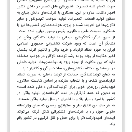
وی با اشاره به استفاده حداکثری از یارد‌های تعمیراتی داخلی
جهت انجام کلیه تعمیرات شناور‌های قابل تعمیر در داخل کشور
اظهار داشت: علاوه بر این، همکاری با شرکت‌های دانش بنیان به
منظور تولید قطعات، تعمیرات، تولید سوخت کم‌سولفور و سایر
فنّاوری‌ها نیز تعریف شده و پروژه هوشمندسازی کشتی‌ها نیز با
همکاری معاونت علمی و فنّاوری رئیس جمهور نهایی شده است.
از سوی دیگر، گفتگو‌های میدانی با تولید کنندگان واگن نیز
نشانگر آن است که ورود شرکت کشتیرانی جمهوری اسلامی
ایران به حوزه انعقاد قرارداد و خرید واگن و کانتینر ظرف یکسال
اخیر حکایت از روند رو به رشد توسعه ناوگان در جوانب مختلف
دارد که این حکایت از توجه ویژه به توانمندی‌های تولید داخلی
در عرصه‌های مختلف کشتی‌سازی، ساخت واگن و کانتینر دارد.
به اذعان تولیدکنندگان، حمایت از تولید داخلی به صورت انعقاد
قرارداد‌های شفاف و با انتخاب سازنده بر اساس شایسته سالاری،
نویدبخش روز‌های خوبی برای تولیدکنندگان داخلی شده است؛
به نحوی که همه کارگران در تمام کارخانه‌های تولید واگن در
کشور، با امید بسیار بالا و با اشتیاق در حال تولید واگن هستند.
به هر حال این اتفاق نظر و استراتژی واحدی که میان وزارتخانه
متولی حوزه راه با شرکت‌های کشتیرانی شکل گرفته می‌تواند
آینده‌ای امیدوارکننده‌تر را برای حمل و نقل ترکیبی در کشور رقم
زند.