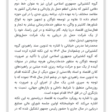
گروه کشتیرانی جمهوری اسلامی ایران نیز به عنوان خط دوم
دفاعی کشور که بخش اعظم حمل بار وارداتی و صادراتی کشور به
مقاصد مختلف را به عهده دارد، برنامه ریزی جدی را در این حوزه
انجام داده تا علاوه بر توسعه ناوگان و تجهیز خود به انواع
شناورها، کانتینر و واگن، به منظور خدمات‌رسانی بیشتر به تجار و
فعال‌سازی اقتصاد دریا پایه، گام برداشته و در این راستا، خود را
از یک شرکت حمل بار دریایی به یک شرکت حمل‌و‌نقل
چندوجهی تبدیل نماید.
محمدرضا مدرس خیابانی با اشاره به تدوین سند راهبردی گروه
کشتیرانی در چشم‌انداز سال ۱۴۰۶ به این نکته اشاره کرده است
که گروه کشتیرانی جمهوری اسلامی ایران با تأکید بر ضرورت
توسعه ناوگان به منظور خدمات‌رسانی هر‌چه بیشتر در سنوات
آینده از یک سو و حرکت برنامه ریزی شده مبتنی بر راهبرد‌های
کلان اقتصاد و اسناد بالادستی از سوی دیگر، از سال گذشته اقدام
به تدوین سند راهبردی خود در چشم انداز سال ۱۴۰۵ نموده که با
توجه به سپری شدن یک سال از اجرای آن و ضرورت به
روزرسانی منطبق با شرایط داخلی و بازار‌های جهانی، نسبت به
بازنگری آن در افق ۱۴۰۶ اقدام نموده است.
وی با اشاره به رویکرد حاکمیت به اقتصاد دریامحور به این نکته
اشاره می‌کند که خوشبختانه اولین جلسه شورای عالی صنایع
دریایی در سال جاری با حضور رئیس جمهور تشکیل شده که در