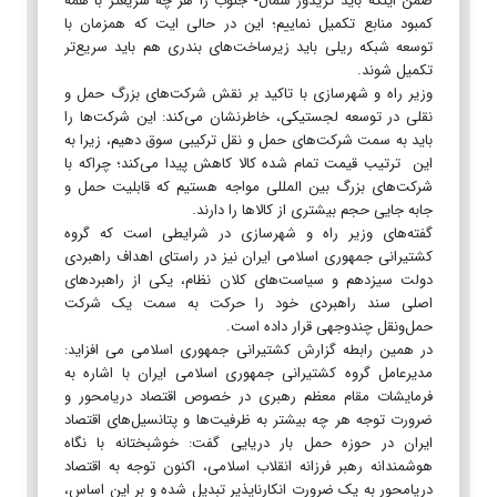
ضمن اینکه باید کریدور شمال- جنوب را هر چه سریعتر با همه
کمبود منابع تکمیل نماییم؛ این در حالی ایت که همزمان با
توسعه شبکه ریلی باید زیرساخت‌های بندری هم باید سریع‌تر
تکمیل شوند.
وزیر راه و شهرسازی با تاکید بر نقش شرکت‌های بزرگ حمل و
نقلی در توسعه لجستیکی، خاطرنشان می‌کند: این شرکت‌ها را
باید به سمت شرکت‌های حمل و نقل ترکیبی سوق دهیم، زیرا به
این ترتیب قیمت تمام شده کالا کاهش پیدا می‌کند؛ چراکه با
شرکت‌های بزرگ بین المللی مواجه هستیم که قابلیت حمل و
جابه جایی حجم بیشتری از کالا‌ها را دارند.
گفته‌های وزیر راه و شهرسازی در شرایطی است که گروه
کشتیرانی جمهوری اسلامی ایران نیز در راستای اهداف راهبردی
دولت سیزدهم و سیاست‌های کلان نظام، یکی از راهبرد‌های
اصلی سند راهبردی خود را حرکت به سمت یک شرکت
حمل‌و‌نقل چندوجهی قرار داده است.
در همین رابطه گزارش کشتیرانی جمهوری اسلامی می افزاید:
مدیرعامل گروه کشتیرانی جمهوری اسلامی ایران با اشاره به
فرمایشات مقام معظم رهبری در خصوص اقتصاد دریامحور و
ضرورت توجه هر چه بیشتر به ظرفیت‌ها و پتانسیل‌های اقتصاد
ایران در حوزه حمل بار دریایی گفت: خوشبختانه با نگاه
هوشمندانه رهبر فرزانه انقلاب اسلامی، اکنون توجه به اقتصاد
دریامحور به یک ضرورت انکارناپذیر تبدیل شده و بر این اساس،