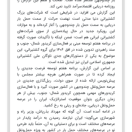
بار چندوجهی منتشر شده است. صحت و سقم این گزارش را
روزنامه دریایی اقتصادسرآمد تایید نمی کند.
این گزارش می افزاید: در شرایطی است که شرکت‌های بزرگ
کشتیرانی دنیا مدتی است نهضت حرکت از سمت حمل بار
دریایی به سمت حمل بار چندوجهی را آغاز کرده‌اند و به موازات
این رویکرد جدید در حال پیاده‌سازی از سوی شرکت‌های
کشتیرانی ایرانی هم است؛ ضمن اینکه با تأکیدات صورت گرفته
در برنامه هفتم توسعه مبنی بر فعال‌سازی کریدور شمال- جنوب و
سند راهبردی تدوین شده در افق ۱۴۰۶ برای گروه کشتیرانی، این
موضوع به یکی از دستورکار‌های جدی ناوگان ملی کشتیرانی
جمهوری اسلامی ایران نیز تبدیل شده است.
بر اساس این گزارش، برنامه هفتم توسعه فرصت جدیدی را
ایجاد کرده تا در صورت همراهی هرچه بیشتر مجلس با
پیش‌نویس ارائه شده از سوی دولت، ریل‌گذاری جدیدی در
عرصه حمل‌و‌نقل چندوجهی در کشور صورت گیرد و با فعال‌سازی
کریدور‌های مهمی همچون کریدور شمال- جنوب، بیش از هر
زمان دیگری بتوان موقعیت استراتژیک ایران را در عرصه
حمل‌و‌نقل دریایی، جاده‌ای و ریلی به رخ کشید.
در ادامه آمده است: آن گونه که مهرداد بذرپاش، وزیر راه و
شهرسازی می‌گوید؛ ایران نیازمند رسیدن به درآمد پایدار در
عرصه‌های مختلف است و برای دستیابی به آن، حتماً باید طرحی
نو در عرصه‌های مختلف حمل بار در کشور به ویژه حمل‌و‌نقل