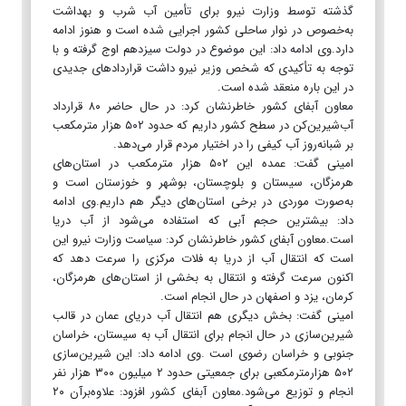
گذشته توسط وزارت نیرو برای تأمین آب شرب و بهداشت
به‌خصوص در نوار ساحلی کشور اجرایی شده است و هنوز ادامه
دارد.وی ادامه داد: این موضوع در دولت سیزدهم اوج گرفته و با
توجه به تأکیدی که شخص وزیر نیرو داشت قراردادهای جدیدی
در این باره منعقد شده است.
معاون آبفای کشور خاطرنشان کرد: در حال حاضر ۸۰ قرارداد
آب‌شیرین‌کن در سطح کشور داریم که حدود ۵۰۲ هزار مترمکعب
بر شبانه‌روز آب کیفی را در اختیار مردم قرار می‌دهد.
امینی گفت: عمده این ۵۰۲ هزار مترمکعب در استان‌های
هرمزگان، سیستان و بلوچستان، بوشهر و خوزستان است و
به‌صورت موردی در برخی استان‌های دیگر هم داریم.وی ادامه
داد: بیشترین حجم آبی که استفاده می‌شود از آب دریا
است.معاون آبفای کشور خاطرنشان کرد: سیاست وزارت نیرو این
است که انتقال آب از دریا به فلات مرکزی را سرعت دهد که
اکنون سرعت گرفته و انتقال به بخشی از استان‌های هرمزگان،
کرمان، یزد و اصفهان در حال انجام است.
امینی گفت: بخش دیگری هم انتقال آب دریای عمان در قالب
شیرین‌سازی در حال انجام برای انتقال آب به سیستان، خراسان
جنوبی و خراسان رضوی است .وی ادامه داد: این شیرین‌سازی
۵۰۲ هزارمترمکعبی برای جمعیتی حدود ۲ میلیون ۳۰۰ هزار نفر
انجام و توزیع می‌شود.معاون آبفای کشور افزود: علاوه‌برآن ۲۰