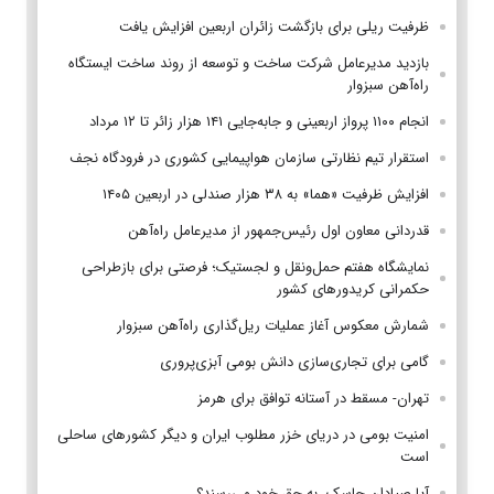
ظرفیت ریلی برای بازگشت زائران اربعین افزایش یافت
بازدید مدیرعامل شرکت ساخت و توسعه از روند ساخت ایستگاه
راه‌آهن سبزوار
انجام ۱۱۰۰ پرواز اربعینی و جابه‌جایی ۱۴۱ هزار زائر تا ۱۲ مرداد
استقرار تیم‌ نظارتی سازمان هواپیمایی کشوری در فرودگاه نجف
افزایش ظرفیت «هما» به ۳۸ هزار صندلی در اربعین ۱۴۰۵
قدردانی معاون اول رئیس‌جمهور از مدیرعامل راه‌آهن
نمایشگاه هفتم حمل‌ونقل و لجستیک؛ فرصتی برای بازطراحی
حکمرانی کریدورهای کشور
شمارش معکوس آغاز عملیات ریل‌گذاری راه‌آهن سبزوار
گامی برای تجاری‌سازی دانش بومی آبزی‌پروری
تهران- مسقط در آستانه توافق برای هرمز
امنیت بومی در دریای خزر مطلوب ایران و دیگر کشورهای ساحلی
است
آیا صیادان جاسک به حق خود می‌رسند؟