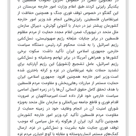
در گفتگویی تلفنی در خصوص آخرین تحولات فلسطین با
یکدیگر رایزنی کردند.طبق اعلام وزارت امور خارجه عربستان در
این گفتگو در خصوص توقف فوری جنگ و همچنین حفاظت از
غیرنظامیان فلسطینی رایزنی‌هایی انجام شد.وزیر امور خارجه
کشورمان پیشتر نیز در دیدار با آنتونی گوترش، دبیرکل سازمان
ملل متحد در نیویورک ضمن اعلام مجدد حمایت از مردم مظلوم
فلسطین در برابر جنایات سَبُعانه رژیم صهیونیستی، نسل‌کشی
رژیم اسرائیل را به شدت محکوم کرد.رئیس دستگاه سیاست
خارجی جمهوری اسلامی ایران تأکید داشت: سکوت برخی
کشورها و همراهی آمریکا در برابر تهاجم وحشیانه و نسل‌کشی
رژیم اسرائیل، عامل تشجیع (تشویق) این رژیم آپارتاید برای
تشدید حملات علیه غیرنظامیان در غزه و کرانه باختری شده
است.وزیر امور خارجه همچنین افزود: جمهوری اسلامی ایران
حمایت مستمر از مبارزات رهایی‌بخش و مقاومت مردم فلسطین
با هدف تحقق کامل حقوق انسانی آن‌ها را در زمره اصول اساسی
سیاست خارجی خود قرار داده است.امیرعبداللهیان بر ضرورت
اقدام فوری و قاطع جامعه بین‌المللی و سازمان ملل متحد به‌ویژه
شورای امنیت آن در انجام وظایف خود در زمینه حمایت از
مقاومت مردم فلسطین تأکید کرد.وزیر امور خارجه کشورمان
همچنین تأکید کرد: ایران از هرگونه راه حل سیاسی که موجب
توقف فوری جنایت علیه بشریت و نسل‌کشی در غزه، ارسال
کمک‌های مستمر انسان‌دوستانه و مقابله با کوچ اجباری مردم غزه