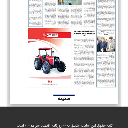
ضمیمه
کلیه حقوق این سایت متعلق به <<روزنامه اقتصاد سرآمد> > است.