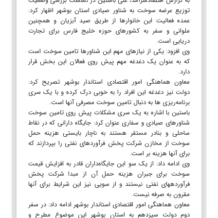
به گزارش اقتصادسرآمد، علی باستین در نشست بررسی وضعیت
توزیع عرضه سوخت به شناور صیادی استان بوشهر اظهار کرد:
عمده فعالیت این خانوارها از طریق صید آبزیان و همچنین
ملوانی و سفر به کشورهای حوزه خلیج فارس برای تجارت
دریایی است.
وی افزود: یکی از نیازهای مهم این شناورها تامین سوخت است
که به عنوان یک دغدغه مهم پیش روی فعالان این بخش قرار
دارد.
معاون هماهنگی امور اقتصادی استاندار بوشهر تصریح کرد:
دولت نیز دغدغه این افراد را به خوبی درک کرده و با یک سری
برنامه‌ریزی ها به دنبال تامین سوخت مصرفی آنها است.
باستین با اشاره به یک سری مشکلات پیش روی تامین سوخت
شناورهای صیادی و سفاری عنوان کرد: جایگاه دارانی که در نقاط
ساحلی و بنادر مستقر هستند به ناچار بایستی هزینه حمل
سوخت از مخازن شرکت پخش فرآوردهای نفتی را بپردازند که
برای آنها هزینه بر است.
وی ادامه داد: از یک سو این جایگاه‌داران قادر به افزایش قیمت
سوخت برای جبران هزینه حمل آن از مبدا شرکت پخش
فرآوردههای نفتی نیستند و از سویی نیز این شرایط برای آنها
مقرون به صرفه نیست.
معاون هماهنگی امور اقتصادی استاندار بوشهر ادامه داد: در سفر
دوم دولت سیزدهم به استان بوشهر این موضوع مطرح و