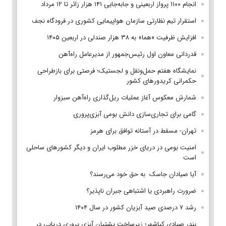
انجام ۱۱۰۰ پرواز اربعینی و جابه‌جایی ۱۴۱ هزار زائر تا ۱۲ مرداد
استقرار تیم‌ نظارتی سازمان هواپیمایی کشوری در فرودگاه نجف
افزایش ظرفیت «هما» به ۳۸ هزار صندلی در اربعین ۱۴۰۵
قدردانی معاون اول رئیس‌جمهور از مدیرعامل راه‌آهن
نمایشگاه هفتم حمل‌ونقل و لجستیک؛ فرصتی برای بازطراحی
حکمرانی کریدورهای کشور
شمارش معکوس آغاز عملیات ریل‌گذاری راه‌آهن سبزوار
گامی برای تجاری‌سازی دانش بومی آبزی‌پروری
تهران- مسقط در آستانه توافق برای هرمز
امنیت بومی در دریای خزر مطلوب ایران و دیگر کشورهای ساحلی
است
آیا صیادان جاسک به حق خود می‌رسند؟
ضرورت راهبردی یا اشتباهی جبران ناپذیر؟
رشد ۷ درصدی صید آبزیان کشور در سال ۱۴۰۴
بندر صیادی کیاشهر؛ زیرساخت پشتیان آبزی پروری دریایی در