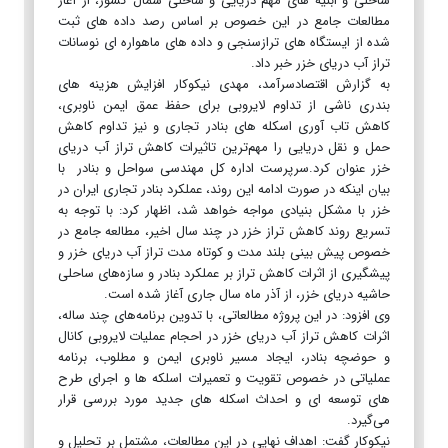
ساحلی و ابنیه های مهم دریایی و ساحلی شمال کشور، از آغاز
مطالعات جامع در این خصوص بر اساس رصد داده های ثبت
شده از ایستگاه های ترازسنجی و داده های ماهواره ای نوسانات
تراز آب دریای خزر خبر داد.
به گزارش اقتصادسرآمد، مهدی نیکوکار افزایش هزینه های
بندری ناشی از تداوم لایروبی برای حفظ عمق ایمن ناوبری،
کاهش تاب آوری اسکله های بنادر تجاری و نیز تداوم کاهش
حمل و نقل دریایی را مهم‌ترین تاثیرات کاهش تراز آب دریای
خزر عنوان کرد.سرپرست اداره کل مهندسی سواحل و بنادر با
بیان اینکه در صورت ادامه این روند، عملکرد بنادر تجاری ایران در
خزر با مشکل بنیادی مواجه خواهد شد، اظهار کرد: با توجه به
تسریع روند کاهش تراز خزر در چند سال اخیر، مطالعه جامع در
خصوص پیش بینی بلند مدت و کوتاه مدت تراز آب دریای خزر و
پیشگیری از اثرات کاهش تراز بر عملکرد بنادر و سازه‌های ساحلی
حاشیه دریای خزر، از آذر ماه سال جاری آغاز شده است.
وی افزود: در این پروژه مطالعاتی، با تدوین برنامه‌های چند ساله،
اثرات کاهش تراز آب دریای خزر در احجام عملیات لایروبی کانال
و حوضچه بنادر، ایجاد مسیر ناوبری ایمن و مطلوب، برنامه
عملیاتی در خصوص تقویت و تعمیرات اسلکه ها و اجرای طرح
های توسعه ای و احداث اسکله های جدید مورد بررسی قرار
می‌گیرد.
نیکوکار گفت: اهداف نهایی در این مطالعات، مشتمل بر تحلیل و