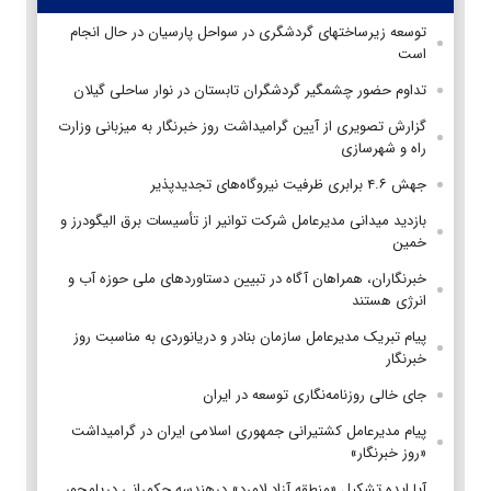
توسعه زیرساختهای گردشگری در سواحل پارسیان در حال انجام
است
تداوم حضور چشمگیر گردشگران تابستان در نوار ساحلی گیلان
گزارش تصویری از آیین گرامیداشت روز خبرنگار به میزبانی وزارت
راه و شهرسازی
جهش ۴.۶ برابری ظرفیت نیروگاه‌های تجدیدپذیر
بازدید میدانی مدیرعامل شرکت توانیر از تأسیسات برق الیگودرز و
خمین
خبرنگاران، همراهان آگاه در تبیین دستاوردهای ملی حوزه آب و
انرژی هستند
پیام تبریک مدیرعامل سازمان بنادر و دریانوردی به مناسبت روز
خبرنگار
جای خالی روزنامه‌نگاری توسعه در ایران
پیام مدیرعامل کشتیرانی جمهوری اسلامی ایران در گرامیداشت
«روز خبرنگار»
آیا ایده تشکیل «منطقه آزاد لامرد» درهندسه حکمرانی دریامحور