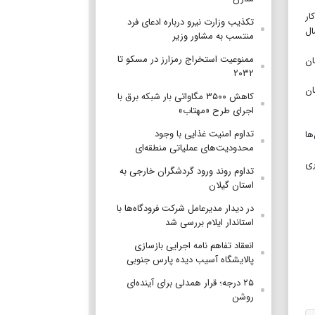
ار
تکذیب وزارت نیرو درباره ادعای فرد
سال
منتسب به مشاور وزیر
ممنوعیت استخراج رمزارز در مسکو تا
میزان ۶۷۰ میلیارد تومان
۲۰۳۲
ان
کاهش ۳۵۰۰ مگاواتی بار شبکه برق با
اجرای طرح «مهتاب»
تداوم امنیت غذایی با وجود
ند كه بيش از ۹۹ درصد آن‌ها
محدودیت‌های عملیاتی منطقه‌ای
 جامه سرخ آتیشنش در ۴۵ کیلومتری
تداوم روند ورود گردشگران خارجی به
استان گیلان
در دیدار مدیرعامل شرکت فرودگاه‌ها با
استاندار ایلام بررسی شد
انعقاد تفاهم نامه اجرایی بازسازی
پالایشگاه آسیب دیده پارس جنوبی
۲۵ درجه؛ قرار همدلی برای آینده‌ای
روشن