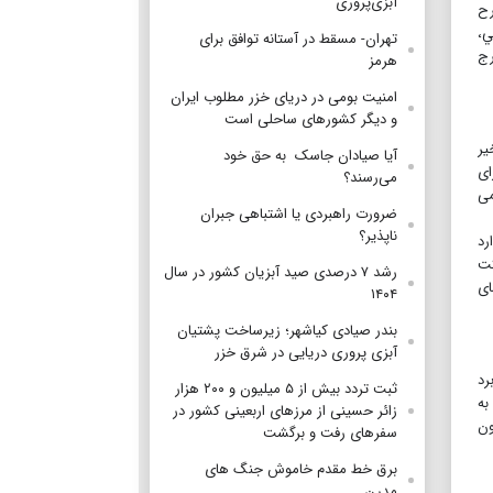
آبزی‌پروری
در اين طرح
لکالي،
تهران- مسقط در آستانه توافق برای
 خارج
هرمز
امنیت بومی در دریای خزر مطلوب ایران
و دیگر کشورهای ساحلی است
یر
آیا صیادان جاسک به حق خود
ای
می‌رسند؟
یمی
ضرورت راهبردی یا اشتباهی جبران
ناپذیر؟
دارد
ین شرکت
رشد ۷ درصدی صید آبزیان کشور در سال
 و نگهداری ۱۵۵ هکتار فضای
۱۴۰۴
بندر صیادی کیاشهر؛ زیرساخت پشتیان
آبزی پروری دریایی در شرق خزر
رد
ثبت تردد بیش از ۵ میلیون و ۲۰۰ هزار
به
زائر حسینی از مرزهای اربعینی کشور در
ون
سفرهای رفت و برگشت
برق خط مقدم خاموش جنگ های
مدرن