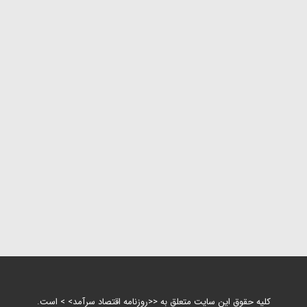
کلیه حقوق این سایت متعلق به <<روزنامه اقتصاد سرآمد> > است.