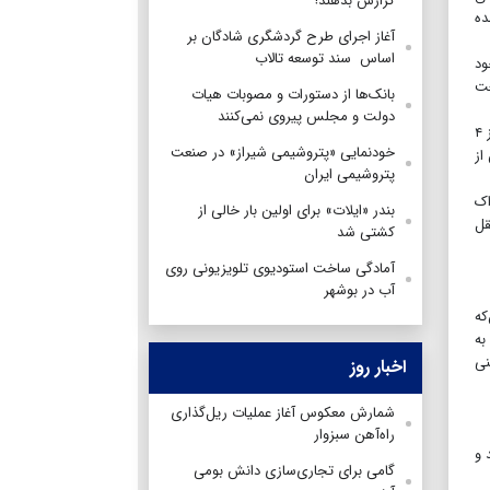
گزارش بدهند!
ده
آغاز اجرای طرح گردشگری شادگان بر
اساس سند توسعه تالاب
ود
عت
بانک‌ها از دستورات و مصوبات هیات
دولت و مجلس پیروی نمی‌کنند
در آن سال‌ها، تولید کود شیمیایی سرآغازی برای راه‌اندازی مجتمع پتروشیمی شیراز در سال ۱۳۴۲ شد. شروع به کار این شركت با بهره برداري از ۴
خودنمایی «پتروشیمی شیراز» در صنعت
از
پتروشیمی ایران
اک
بندر «ایلات» برای اولین بار خالی از
قل
کشتی شد
آمادگی ساخت استودیوی تلویزیونی روی
آب در بوشهر
که
به
نی
اخبار روز
شمارش معکوس آغاز عملیات ریل‌گذاری
راه‌آهن سبزوار
 اجرا در آمد و
گامی برای تجاری‌سازی دانش بومی