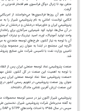
متقن بود تا ژنرال دوگل فرانسوی هم افتخار قدم‌زنی در 
گرفت.
شايد هم آن روزها فرانسوي‌ها مي‌خواستند از امريکايي‌
اتکايي توانست امانتي به نام پتروشيمي شيراز را به س
پتروشيمي ايران و خاورميانه درخشان و درخشان تر سازد
واحد توليد آمونياک، اوره، اسيد نيتريک و نيترات آموني
آن با توجه به نياز کشور، طرح‌هاي توسعه متعددي به مر
اگرچه این مجتمع در ابتدا به عنوان زیر مجموعه وزار
تامینی وزارت نفت با تاسیس شرکت ملی صنایع پتروش
شد.
صنعت پتروشیمی نماد توسعه صنعتی ایران پس از انقل
با توجه به اهمیت این صنعت در کل کشور، نقش مهم آ
«صنعت پتروشیمی عملا نماد توسعه صنعتی ایران پس از
عنوان روز صنعت پتروشیمی در تقویم رسمی کشور درج شد 
این صنعت ارزش آفرین نقشی ماندگار داشته‌اند.
پتروشيمي شيراز اکنون نیز در مسیر توسعه محصولات متن
سپس در سال ۱۳۵۵ با احداث واحدهاي STPP و DAP روند توسعه ادامه يافت.