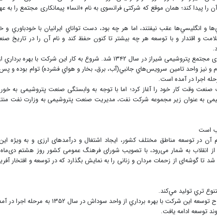
آن را پیدا کند؛ همان موقع که شرکتی فرانسوی به نام «انسا» پیمانکاری مجتمع را به عه
ها و انگليسي‌ها عقب نيفتند، اما هر چه بود، دست تواناي ايرانيان با خودباوري و خ
لامت و اقتدار و با توسعه هر چه بيشتر تا کنون حفظ کند و نام آن را در تاريخ صن
.
وم و نيز واحد تامين سرويس‌هاي جانبي(آب، برق، بخار و هواي فشرده) توام بوده و پس 
حله اجرا در آمده است.
ت صنعت وقت کار خود را آغاز کرد؛ اما با توجه به وابستگی صنعت پتروشیمی به خور
یمی به عنوان زیر مجموعه شرکت نفت، مدیریت صنعت پتروشیمی به وزارت نفت منت
اب است
ن در توسعه مناطق مختلف کشور، ایجاد اشتغال و درآمدهای ارزی و به ویژه این‌
 انقلاب به شمار می‌رود‌‌، با تصویب شورای فرهنگ عمومی کشور روز هشتم دی‌ماه 
تا گوشه‌ای از زحمات مردان و زنانی را به نمایش بگذارد که در توسعه و افتخار آفری
وع تري توليد مي‌کند.
به گفته مدیرعامل شرکت پتروشیمی شیراز، نخستین طرح توسعه این شركت با بهره برداري از واحد سوداش در سال ۱۳۵۲ به مرحله