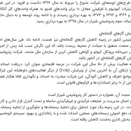
مهندس احمدرضا حیدرنیا همچنین يكي از بزرگ‌ترين طرح‌هاي توسعه‌ای شركت متبوع را مربوط به سال ۱۳۶۴ دانست و افزود: 
واحدهاي جديد توليد آمونياک، اوره، اسيد نيتريک و نيترات آمونيوم با ظرفيتي معادل ۱۰ برابر واحدهاي قديم به همراه واحدهاي کلر آ
متانول، پرکلرين و آرگون به ترتيب طي سال‌هاي ۱۳۶۷ و ۱۳۶۹ و ۱۳۷۲ و ۱۳۷۳ به بهره برداري رسيدند و با ادامه روند توسعه و به دنبال
مي شيراز در سال ۱۳۹۵ به بهره برداري رسيد.
ش گازهای گلخانه‌ای
یمی کشور در زمینه کاهش گازهای گلخانه‌ای نیز هست، ادامه داد: طی سال‌های اخ
ین صنعت منطبق با صیانت از محیط زیست باشد که این نگرش سبب شد پس از اجر
وکار توسعه پاک (CDM) و ثبت آن در دبیرخانه پروتکل کیوتو و گواهی کاهش کربن از سازمان ملل متحد، شرکت پتروش
ش گازهای گلخانه‌ای در کشور باشد.
مدیرعامل شرکت پتروشیمی شیراز همچنین با اشاره به فعالیت بیش از ۵۰ سال این شرکت در عرصه اقتصادی عنوان کرد: دریافت استان
بین‌المللی سیستم مدیریت زیست‌محیطی ایزو ۱۴۰۰۱ و ارتقای آن به آخرین مدل از ویرایش (۲۰۱۵) از دیگر فعالیت‌های داوطلبانه ا
است که همسو با این اقدام‌ها و افزایش رضایت‌مندی جوامع اطراف و کاهش آلودگی، این شرکت مبادرت به احداث
نونی است.
د مجدد آن، همواره در دستور کار پتزوشیمی شیراز است
 اعمال مدیریت بر ضایعات فرآیندی و غیرفرآیندی حاصله و تحت کنترل قرار دادن و کارب
. در این زمینه یک مورد لندفیل برای تخلیه پسماندها و جلوگیری از تخلیه پسماند 
فع اصولی پسماندهای صنعتی احداث شده و با راه‌اندازی و بهبود سیستم اتوماسی
 بخش اداری به‌شدت کاهش یافته است.