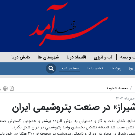
 و بیمه
آب و انرژی
اقتصاد دریا
شهرستان ها
دانش دریا
 روز
پیوندها
تماس با ما
صفحه شماره ۱
یراز» در صنعت پتروشیمی ایران
ز منابع، ذخاير نفت و گاز و دستيابي به ارزش افزوده بيشتر و همچنين گسترش صن
 در کشور سبب شد انديشه تشکيل نخستين واحد پتروشيمي در ايران شکل بگيرد.
به گزارش روزنامه اقتصادسرآمد، موقعیت راهبردی پتروشیمی شیراز در مجاورت رود کر و‌ نزدیکی مرودشت در محوطه‌ای ۳۰۰ ه