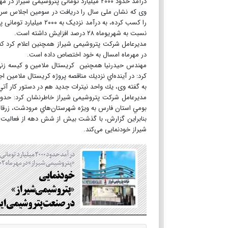
درآمد حدود ۲۰۰۰ میلیارد تومانی پتروشیمی شیراز در مهرماه امسال
وی که نشان ملی سال را دریافت در سومین اجلاس سراسر
را کسب کرده، به درآمد
نسبت به شهریوماه ۲۸ درصد افزایش داشته است.
در مهرماه امسال به خود اختصاص داده است.
مهندس حیدرنیا همچنین كريستال ملامين و كيسه زن
كرد: در آينده‌اي نزديك مناقصه پروژه كريستال ملامين ا
به گفته وی، يك واحد نيترات جديد هم در دستور كار آت
بومي استان فارس به ويژه شهرستان‌هاي مرودشت، زرقا
شیراز خودنمایی می‌کند.