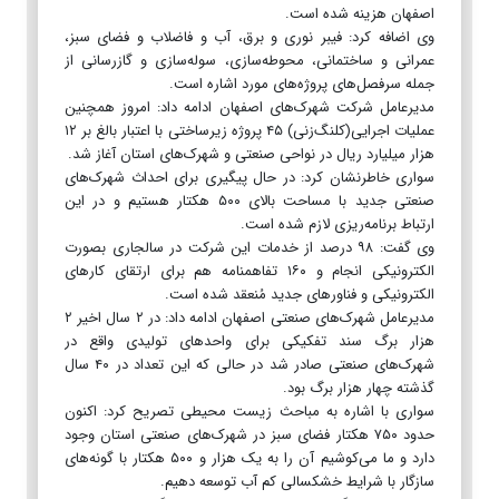
اصفهان هزینه شده است.
وی اضافه کرد: فیبر نوری و برق، آب و فاضلاب و فضای سبز،
عمرانی و ساختمانی، محوطه‌سازی، سوله‌سازی و گازرسانی از
جمله سرفصل‌های پروژه‌های مورد اشاره است.
مدیرعامل شرکت شهرک‌های اصفهان ادامه داد: امروز همچنین
عملیات اجرایی(کلنگ‌زنی) ۴۵ پروژه زیرساختی با اعتبار بالغ بر ۱۲
هزار میلیارد ریال در نواحی صنعتی و شهرک‌های استان آغاز شد.
سواری خاطرنشان کرد: در حال پیگیری برای احداث شهرک‌های
صنعتی جدید با مساحت بالای ۵۰۰ هکتار هستیم و در این
ارتباط برنامه‌ریزی لازم شده است.
وی گفت: ۹۸ درصد از خدمات این شرکت در سالجاری بصورت
الکترونیکی انجام و ۱۶۰ تفاهمنامه هم برای ارتقای کارهای
الکترونیکی و فناورهای جدید مُنعقد شده است.
مدیرعامل شهرک‌های صنعتی اصفهان ادامه داد: در ۲ سال اخیر ۲
هزار برگ سند تفکیکی برای واحدهای تولیدی واقع در
شهرک‌های صنعتی صادر شد در حالی که این تعداد در ۴۰ سال
گذشته چهار هزار برگ بود.
سواری با اشاره به مباحث زیست محیطی تصریح کرد: اکنون
حدود ۷۵۰ هکتار فضای سبز در شهرک‌های صنعتی استان وجود
دارد و ما می‌کوشیم آن را به یک هزار و ۵۰۰ هکتار با گونه‌های
سازگار با شرایط خشکسالی کم آب توسعه دهیم.