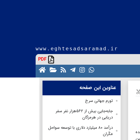
www.eghtesadsaramad.ir
PDF
عناوین این صفحه
تورم جهانی سرخ
جابه‌جایی بیش از ۵۶۲هزار نفر سفر
دریایی در هرمزگان
درآمد ۸۰ میلیارد دلاری با توسعه سواحل
ده
مَکُران
ین