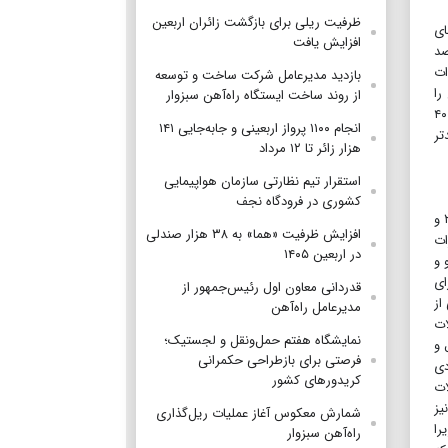
ظرفیت ریلی برای بازگشت زائران اربعین
ای
افزایش یافت
 عامل انجمن پوشاک و کفش آمریکا، گفت که تقریباً ۲۰ درصد
ست. ۴۰ درصد از واردات
بازدید مدیرعامل شرکت ساخت و توسعه
رخ را
از روند ساخت ایستگاه راه‌آهن سبزوار
طی خواهد کرد. این امر هزاران مایل و یک یا دو هفته را به زمان سفر اضافه می‌کند. از همین روی، هزینه حمل و نقل یک کانتینر استاندارد ۴۰
انجام ۱۱۰۰ پرواز اربعینی و جابه‌جایی ۱۴۱
ند بدتر
هزار زائر تا ۱۲ مرداد
استقرار تیم‌ نظارتی سازمان هواپیمایی
کشوری در فرودگاه نجف
به باور برخی از کارشناسان، از نظر اختلالات زنجیره تامین، ما حتی به وضعیتی که در طول همه‌گیری حاکم بود نزدیک نیستیم. در سال‌های ۲۰۲۱ و
افزایش ظرفیت «هما» به ۳۸ هزار صندلی
یزات
در اربعین ۱۴۰۵
 و
ای
قدردانی معاون اول رئیس‌جمهور از
از
مدیرعامل راه‌آهن
ات
نمایشگاه هفتم حمل‌ونقل و لجستیک؛
 و
فرصتی برای بازطراحی حکمرانی
دی
کریدورهای کشور
ات
یز
شمارش معکوس آغاز عملیات ریل‌گذاری
را
راه‌آهن سبزوار