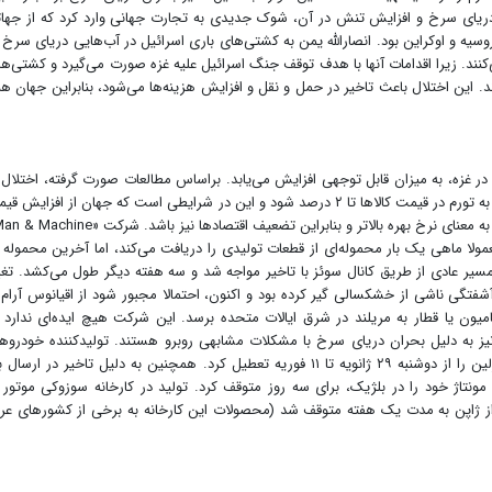
 دریای سرخ و افزایش تنش در آن، شوک جدیدی به تجارت جهانی وارد کرد که از جها
 روسیه و اوکراین بود. انصارالله یمن به کشتی‌های باری اسرائیل در آب‌هایی دریای سرخ 
‌کنند. زیرا اقدامات آنها با هدف توقف جنگ اسرائیل علیه غزه صورت می‌گیرد و کشتی‌ها 
ند. این اختلال باعث تاخیر در حمل و نقل و افزایش هزینه‌ها می‌شود، بنابراین جهان هن
در غزه، به میزان قابل توجهی افزایش می‌یابد. براساس مطالعات صورت گرفته، اختلال 
تجارت سراسر دریای سرخ برای یک سال می‌تواند منجر به تورم در قیمت کالاها تا ۲ درصد شود و این در شرایطی است که جهان از افزایش
عمولا ماهی یک بار محموله‌ای از قطعات تولیدی را دریافت می‌کند، اما آخرین محموله 
سیر عادی از طریق کانال سوئز با تاخیر مواجه شد و سه هفته دیگر طول می‌کشد. تغی
ر آشفتگی ناشی از خشکسالی گیر کرده بود و اکنون، احتمالا مجبور شود از اقیانوس آرام 
ن یا قطار به مریلند در شرق ایالات متحده برسد. این شرکت هیچ ایده‌ای ندارد 
نیز به دلیل بحران دریای سرخ با مشکلات مشابهی روبرو هستند. تولیدکننده خودروه
الکتریکی «تسلا» مجبور شد کارخانه خود در نزدیکی برلین را از دوشنبه ۲۹ ژانویه تا ۱۱ فوریه تعطیل کرد. همچنین به دلیل تاخیر در ارسا
اژ خود را در بلژیک، برای سه روز متوقف کرد. تولید در کارخانه سوزوکی موتور 
 از ژاپن به مدت یک هفته متوقف شد (محصولات این کارخانه به برخی از کشورهای عر