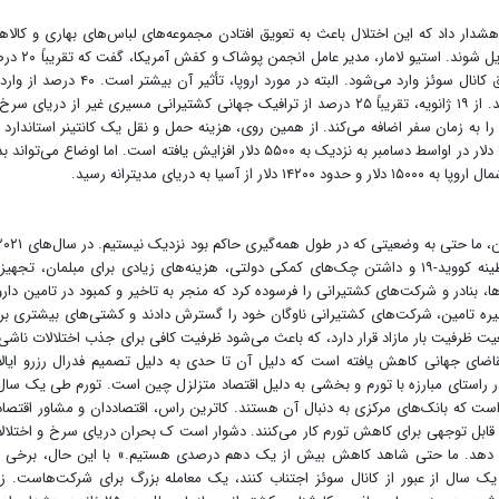
دار داد که این اختلال باعث به تعویق افتادن مجموعه‌های لباس‌های بهاری و کالاه
خانگی جدید می‌شود که قرار بود در فوریه و مارس تحویل شوند. استیو لامار، مدیر
از پوشاک و کفش‌های وارداتی به ایالات متحده از طریق کانال سوئز وارد می‌شود. البته در مورد اروپا، تأثیر آن بیشتر ا
پوشاک و ۵۰ درصد کفش آن از دریای سرخ عبور می‌کند. از ۱۹ ژانویه، تقریباً ۲۵ درصد از ترافیک جهانی کشتیرانی مسیری غیر از دریای س
فوتی (۱۲.۹۱ متری) از آسیا به شمال اروپا از کمتر از ۱۵۰۰ دلار در اواسط دسامبر به نزدیک به ۵۵۰۰ دلار افزایش یافته است. اما اوضاع می‌توا
به دریای مدیترانه رسید.
۲۰۲۲، مصرف‌کنندگان آمریکایی به دلیل اختلال در قرنطینه کووید-۱۹ و داشتن چک‌های کمکی دولتی، هزینه‌های زیادی برای مبلمان، تجه
‌ها، بنادر و شرکت‌های کشتیرانی را فرسوده کرد که منجر به تاخیر و کمبود در تامین دارو
جیره تامین، شرکت‌های کشتیرانی ناوگان خود را گسترش دادند و کشتی‌های بیشتری بر
ضعیت ظرفیت بار مازاد قرار دارد، که باعث می‌شود ظرفیت کافی برای جذب اختلالات ناشی 
قاضای جهانی کاهش یافته است که دلیل آن تا حدی به دلیل تصمیم فدرال رزرو ایال
ر راستای مبارزه با تورم و بخشی به دلیل اقتصاد متزلزل چین است. تورم طی یک سال
است که بانک‌های مرکزی به دنبال آن هستند. کاترین راس، اقتصاددان و مشاور اقتصا
 قابل توجهی برای کاهش تورم کار می‌کنند. دشوار است ک بحران دریای سرخ و اختلال
ایش دهد. ما حتی شاهد کاهش بیش از یک دهم درصدی هستیم.» با این حال، برخی ن
 سال از عبور از کانال سوئز اجتناب کنند، یک معامله بزرگ برای شرکت‌هاست. زی