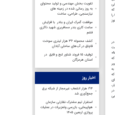
تقویت بخش مهندسی و تولید محتوای
تی
به روز رسانی شده در زمینه های
که
نیازسنجی، طراحی، ساخت
را
وز
موافقت گمرک ایران و بنادر با افزایش
ساعت کاری بندر مسافربری شهید ذاکری
قشم
کشف محموله ۳۶ هزار لیتری سوخت
در
قاچاق در آب‌های ساحلی آبادان
 قیمت
مواد غذایی، اجاره بها و غیره رنج می‌برد. این امر احتمالا به معنای نرخ بهره بالاتر و بنابراین تضعیف اقتصادها نیز باشد. شرکت «Man & Machine»
توقيف ۱۵ فروند شناور لنج و قايق در
که
استان هرمزگان
یر
به
که
اخبار روز
ای
ل بار،
۱۹۴ هزار انشعاب غیرمجاز از شبکه برق
در
جمع‌آوری شد
بی
استقرار تیم مشترک نظارتی سازمان
هواپیمایی، بازرسی وتعزیرات در عملیات
پروازی اربعین ۱۴۰۵