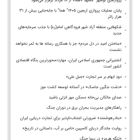
پروازهای نوشهر–مشهد «هما» از ۱۸ مرداد برقرار می‌شود
پایان عملیات پروازی اربعین ۱۴۰۵" هما" با جابه‌جایی بیش از ۳۱
هزار زائر
شکوفایی منطقه آزاد شهر فرودگاهی امام(ره) با جذب سرمایه‌های
جدید
«ساختن امید در دل مردم» جز با همکاری رسانه ها به ثمر نخواهد
نشست
کشتیرانی جمهوری اسلامی ایران، مهارت‌محورترین بنگاه اقتصادی
کشور است
دودِ ابهام بر سر تجارت «جبل علی»
«دشت جگین جاسک» در آستانه توسعه کشت موز
صدای مالکان بی‌خانه مسکن مهر انزلی باشید
راهکارهای مدیریت بحران برق در دوران جنگ
«بنادرهوشمند» ضرورتی اجتناب‌ناپذیر برای تجارت دریایی ایران
روایت ماندگار دریای کاسپین «نامی بر آب، داستانی در تاریخ»
«تنگه هرمز» در پسا جنگ