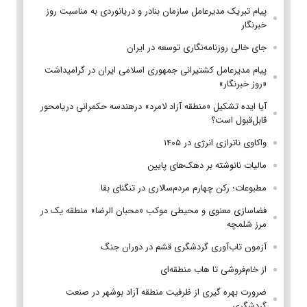
پیام تبریک مدیرعامل سازمان بنادر و دریانوردی به مناسبت روز
خبرنگار
جای خالی روزنامه‌نگاری توسعه در ایران
پیام مدیرعامل کشتیرانی جمهوری اسلامی ایران در گرامیداشت
«روز خبرنگار»
آیا ایده تشکیل «منطقه آزاد لامرد» درهندسه حکمرانی دریامحور
قابل‌قبول است؟
واکاوی ناترازی انرژی در ۱۴۰۵
مالیات نانوشته بر دهک‌های پایین
مطبوعات؛ رکن چهارم مردم‌سالاری در تنگنای بقا
فضاسازی معنوی و محیطی موکب «محبان الرضا» منطقه یک در
مرز شلمچه
آزمون تاب‌آوری گردشگری قشم در دوران جنگ
از خام‌فروشی تا هاب منطقه‌ای
ضرورت بهره گیری از ظرفیت منطقه آزاد بوشهر در صنعت
گردشگری