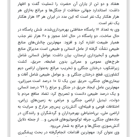
هفتاد و دو تن از یاران آن حضرت را تسلیت گفت و اظهار
داشت: استاندارد جهانی حفاظت از جنگل‌ها و مراتع به‌ازای هر
هزار هکتار یک نفر است که این عدد در ایران هر ۱۳ هزار هکتار
یک نفر است.
وی به تعداد ۱۷ پاسگاه حفاظتی بهره‌برداری‌شده، شش پاسگاه در
حال ساخت، دو پاسگاه در حال اخذ مجوز و ۲۰ هزار نفر جذب
همیار طبیعت اشاره کرد و افزود: مهم‌ترین چالش‌های منابع
طبیعی نشأت گرفته از عامل انسانی و طبیعی است.مدیرکل منابع
طبیعی و آبخیزداری لرستان، بیان داشت: عوامل انسانی شامل
طرح‌های عمومی و عمرانی بدون ضابطه، حریق، کشت
زیراشکوب درختان جنگلی و تخریب مراتع به‌عنوان اراضی دیم
کشاورزی، قطع درختان جنگلی و...و عوامل طبیعی شامل آفات و
بیماری‌های جنگلی، حریق بین یک تا ۱۰ درصد است.میرزایی،
مهم‌ترین عامل ایجاد حریق در جنگل و مرتع را ۹۹ درصد انسانی
و یک درصد طبیعی دانست و تصریح کرد: تضاد منافع مردم با
دولت، تبدیل اراضی جنگلی و مرتعی به زمین‌های زراعی،
اختلافات قومی و قبیله‌ای، آتش‌زدن پس‌چر مزارع و سرایت به
اراضی ملی، بی‌احتیاطی بهره‌برداران و گردشگران و رانندگان در
جاده‌های جنگلی، جرقه لوکوموتیوهای قدیمی و... از جمله دلایل
آتش‌سوزی جنگل‌ها و مراتع به شمار می‌رود.
وی عنوان کرد: مهم‌ترین اقدامات انجام‌گرفته در بحث پیشگیری