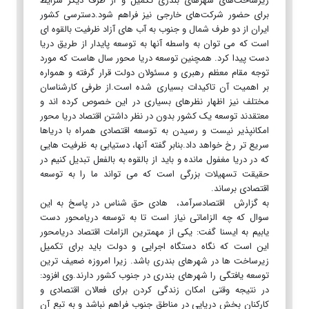
زیرساخت‌های شهرهای بندری تکمیل و از طرف دیگر شرایط
برای حضور شرکت‌های خارجی نیز فراهم شود.دسترسی کشور
ایران از دو طرف شمال و جنوب به آب های آزاد ظرفیت بالقوه ای
است که می توان به واسطه آنها به توسعه پایدار از طریق دریا
دست پیدا کرد. همچنین توسعه دریا محور سال هاست که مورد
توجه مقام معظم رهبری و مسئولان دولت قرار گرفته و همواره
بر اهمیت آن تاکیدات بسیاری شده است.از طرفی کارشناسان
مختلف نیز اظهار نظرهای بسیاری در این خصوص کرده اند و
معتقدند توسعه یک کشور بدون در نظر داشتن اقتصاد دریا محور
امکانپذیر نیست و رسیدن به توسعه اقتصادی همراه با دریاها
سریع تر رخ خواهد داد.بنابر گفته آنها، دستیابی به ظرفیت هایی
که در دریا مغفول مانده و باید از بالقوه به بالفعل تبدیل کنیم در
حقیقت تسهیلات بزرگی است که می تواند ما را به توسعه
اقتصادی برساند.
به گزارش اقتصادسرآمد، هادی حق شناس در پاسخ به این
سوال که چه الزاماتی نیاز است تا به توسعه دریامحور دست
یابیم به ایسنا گفت: یکی از مهمترین الزامات اقتصاد دریامحور
این است که نگاه دستگاه اجرایی و دولت باید برای تکمیل
زیرساخت ها در شهرهای بندری باشد. زیرا امروزه ضعیف ترین
توسعه یافتگی را شهرهای بندری در جنوب کشور دارند.وی افزود:
در نتیجه وقتی امکان زندگی کردن برای فعالان اقتصادی و
کارکنان بخش دریایی در مناطق جنوب فراهم نباشد و به تبع آن