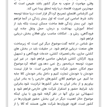
وقتی مهاجرت از جنوب به مرکز کشور باشد طبیعی است که
مهمترین ضرورت اقتصاد دریا پایه تحقق پیدا نمی کند.
این کارشناس اقتصای تصریح کرد:اگر قرار است دریا منشا توسعه
باشد شرط اساسی این است که اول بستر زندگی در آنجا فراهم
شود. این بستر زندگی فقط ساخت مسکن نیست بلکه باید از
لحاظ آموزش، بهداشت و درمان، حمل ونقل جاده ای،
فرودگاهی، ریلی و... امکانات مناسب برای فعالان بخش دریایی
فراهم شود.
حق شناس در ادامه گفت:موضوع دیگر این است که زیرساخت
های صنعت دریایی فراهم شود. در حقیقت باید در بخش های
کشتی سازی، بنادر،تعمیرات کشتی، خدمات فرودگاهی و تسهیل
ورود کارکنان کشتی شرایطی مناسبی فراهم شود. در غیر این
صورت توسعه دریامحور رخ نمی دهد.وی اضافه کرد:موضوع
سوم امکان حضور شرکت های خارجی است. ما قرار نیست
خودمان با خودمان تجارت کنیم و داخل بنادر خودمان کالا جابه
جا کنیم. می خواهیم کالای کشورهای خارجی را به بنادر ایران
بیاوریم و از بنادر ایران به سایر کشورها ترانزیت شود.بنابراین
باید شرایط حضور و استقرار شرکت های خارجی فراهم شود و
تسهیلاتی نیز برای آنها در نظر گرفته شود.وی با بیان اینکه
موضوع حائز اهمیت دیگر در این بخش حضور فورواردرها در
کشور است، افزود: فورواردها شرکت هایی هستند که کالا را از