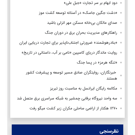
دودِ ابهام بر سر تجارت «جبل علی»
«دشت جگین جاسک» در آستانه توسعه کشت موز
صدای مالکان بی‌خانه مسکن مهر انزلی باشید
راهکارهای مدیریت بحران برق در دوران جنگ
«بنادرهوشمند» ضرورتی اجتناب‌ناپذیر برای تجارت دریایی ایران
روایت ماندگار دریای کاسپین «نامی بر آب، داستانی در تاریخ»
«تنگه هرمز» در پسا جنگ
‌ خبرنگاران، روایتگران صادق مسیر توسعه و پیشرفت کشور
هستند
مکالمه رایگان ایرانسل به مناسبت روز تبریز
سه واحد نیروگاه برقابی چمشیر به شبکه سراسری برق متصل شد
۱۲۷۰ هکتار از اراضی ساحلی مکران زیر کشت میگو رفت
نظرسنجی