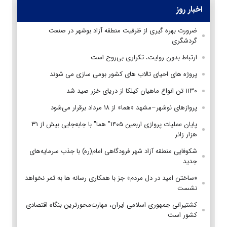
اخبار روز
ضرورت بهره گیری از ظرفیت منطقه آزاد بوشهر در صنعت
گردشگری
ارتباط بدون روایت، تکراری بی‌روح است
پروژه های احیای تالاب های کشور بومی سازی می شوند
۱۱۳۰ تن انواع ماهیان کیلکا از دریای خزر صید شد
پروازهای نوشهر–مشهد «هما» از ۱۸ مرداد برقرار می‌شود
پایان عملیات پروازی اربعین ۱۴۰۵" هما" با جابه‌جایی بیش از ۳۱
هزار زائر
شکوفایی منطقه آزاد شهر فرودگاهی امام(ره) با جذب سرمایه‌های
جدید
«ساختن امید در دل مردم» جز با همکاری رسانه ها به ثمر نخواهد
نشست
کشتیرانی جمهوری اسلامی ایران، مهارت‌محورترین بنگاه اقتصادی
کشور است