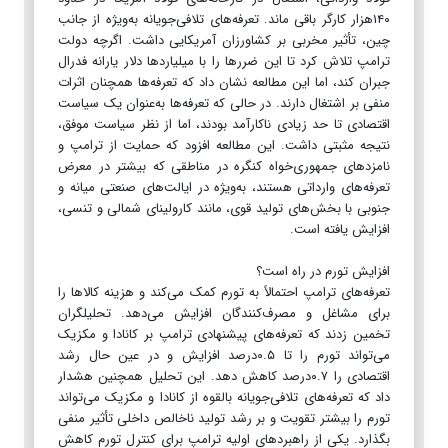
۱۴۰هزار کارگر باقی ماند. تعرفه‌های تلافی‌جویانه به‌ویژه از جانب
چین، تأثیر مخربی بر کشاورزان آمریکایی داشت. اگرچه دولت
ترامپ تلاش کرد تا این ضررها را با میلیاردها دلار یارانه فدرال
جبران کند، اما این مطالعه نشان داد که تعرفه‌ها همچنان اثرات
منفی بر اشتغال دارند. در حالی که تعرفه‌ها به‌عنوان یک سیاست
اقتصادی تا حد زیادی ناکارآمد بودند، اما از نظر سیاست موفق،
نتیجه مثبتی داشت. این مطالعه افزود که حمایت از ترامپ و
نامزدهای جمهوری‌خواه کنگره در مناطقی که بیشتر در معرض
تعرفه‌های وارداتی هستند، به‌ویژه در ایالت‌های صنعتی میانه و
جنوبی با بخش‌های تولید قوی، مانند کارولینای شمالی و تنسی،
افزایش یافته است.
افزایش تورم در راه است؟
تعرفه‌های ترامپ احتمالاً به تورم کمک می‌کند و هزینه کالاها را
برای مشاغل و مصرف‌کنندگان افزایش می‌دهد. تحلیلگران
تخمین زدند که تعرفه‌های پیشنهادی ترامپ بر کانادا و مکزیک
می‌تواند تورم را تا ۰.۵درصد افزایش و در عین حال رشد
اقتصادی را ۰.۷درصد کاهش دهد. این تحلیل همچنین هشدار
داد که تعرفه‌های تلافی‌جویانه بالقوه از کانادا و مکزیک می‌تواند
تورم را بیشتر تقویت و بر رشد تولید ناخالص داخلی تأثیر منفی
بگذارد. یکی از راهبردهای اولیه ترامپ برای کنترل تورم کاهش