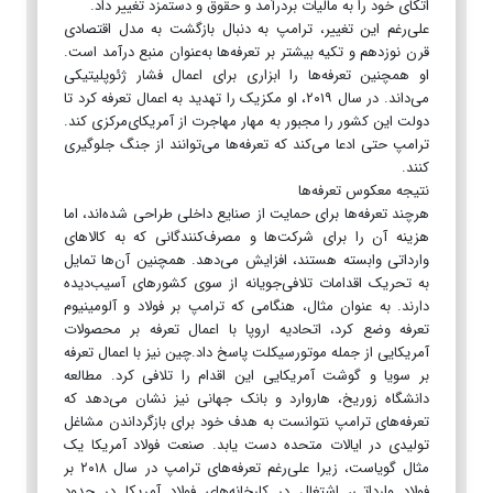
اتکای خود را به مالیات بردرآمد و حقوق و دستمزد تغییر داد.
علی‌رغم این تغییر، ترامپ به دنبال بازگشت به مدل اقتصادی
قرن نوزدهم و تکیه بیشتر بر تعرفه‌ها به‌عنوان منبع درآمد است.
او همچنین تعرفه‌ها را ابزاری برای اعمال فشار ژئوپلیتیکی
می‌داند. در سال ۲۰۱۹، او مکزیک را تهدید به اعمال تعرفه کرد تا
دولت این کشور را مجبور به مهار مهاجرت از آمریکای‌مرکزی کند.
ترامپ حتی ادعا می‌کند که تعرفه‌ها می‌توانند از جنگ جلوگیری
کنند.
نتیجه معکوس تعرفه‌ها
هرچند تعرفه‌ها برای حمایت از صنایع داخلی طراحی شده‌اند، اما
هزینه آن را برای شرکت‌ها و مصرف‌کنندگانی که به کالاهای
وارداتی وابسته هستند، افزایش می‌دهد. همچنین آن‌ها تمایل
به تحریک اقدامات تلافی‌جویانه از سوی کشورهای آسیب‌دیده
دارند. به عنوان مثال، هنگامی که ترامپ بر فولاد و آلومینیوم
تعرفه وضع کرد، اتحادیه اروپا با اعمال تعرفه بر محصولات
آمریکایی از جمله موتورسیکلت پاسخ داد.چین نیز با اعمال تعرفه
بر سویا و گوشت آمریکایی این اقدام را تلافی کرد. مطالعه
دانشگاه زوریخ، هاروارد و بانک جهانی نیز نشان می‌دهد که
تعرفه‌های ترامپ نتوانست به هدف خود برای بازگرداندن مشاغل
تولیدی در ایالات متحده دست یابد. صنعت فولاد آمریکا یک
مثال گویاست، زیرا علی‌رغم تعرفه‌های ترامپ در سال ۲۰۱۸ بر
فولاد وارداتی، اشتغال در کارخانه‌های فولاد آمریکا در حدود