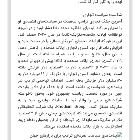
ایده را به کلی کنار گذاشت.
شکست سیاست تجاری
آخرین جنگ تجاری ترامپ تناقضات در سیاست‌های اقتصادی او
را نمایان می‌کند. او برای مذاکره مجدد نفتا فشار آورد و در نتیجه
توافقنامه ایالات متحده-مکزیک-کانادا در سال ۲۰۲۰ منعقد شد.
این توافق که الزامات محتوای آمریکای‌شمالی را در صنعت خودرو
افزایش داد، قرار بود کسری تجاری ایالات متحده را کاهش دهد.
با این حال، نتایج مطلوب را به همراه نداشته است. از سال
۲۰۱۹، کسری تجاری ایالات متحده با کانادا بیش از دوبرابر شده و
تا سال ۲۰۲۴ از ۲۶میلیارد دلار به ۶۱میلیارد دلار افزایش یافته
است. به‌طور مشابه، کسری تجاری با مکزیک از ۹۹میلیارد دلار به
۱۷۰میلیارد دلار افزایش یافته است. اقدامات تهاجمی ترامپ نیز
پیامدهای ناخواسته‌ای داشته است. او با هدف قرار دادن واردات
چین در دوره نخست ریاست جمهوری خود، به‌طور ناخواسته
شرکت‌های چینی را وادار کرد تا عملیات تولیدی خود را به
مکزیک منتقل کنند. Rhodium Group، یک شرکت تحقیقاتی
اقتصادی، تخمین می‌زند که شرکت‌های چینی بیش از ۱۳میلیارد
دلار در مکزیک سرمایه‌گذاری کرده‌اند و از آن به‌عنوان نقطه ورود
استراتژیک به بازار ایالات متحده استفاده می‌کنند.