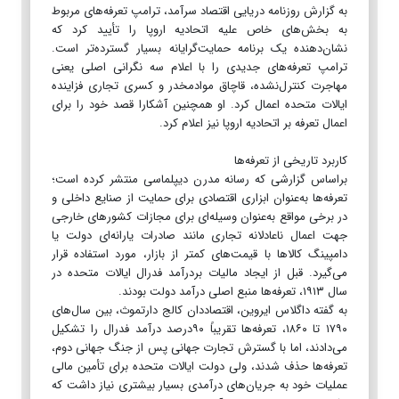
به گزارش روزنامه دریایی اقتصاد سرآمد، ترامپ تعرفه‌های مربوط
به بخش‌های خاص علیه اتحادیه اروپا را تأیید کرد که
نشان‌دهنده یک برنامه حمایت‌گرایانه بسیار گسترده‌تر است.
ترامپ تعرفه‌های جدیدی را با اعلام سه نگرانی اصلی یعنی
مهاجرت کنترل‌نشده، قاچاق موادمخدر و کسری تجاری فزاینده
ایالات متحده اعمال کرد. او همچنین آشکارا قصد خود را برای
اعمال تعرفه بر اتحادیه اروپا نیز اعلام کرد.
کاربرد تاریخی از تعرفه‌ها
براساس گزارشی که رسانه مدرن دیپلماسی منتشر کرده است؛
تعرفه‌ها به‌عنوان ابزاری اقتصادی برای حمایت از صنایع داخلی و
در برخی مواقع به‌عنوان وسیله‌ای برای مجازات کشورهای خارجی
جهت اعمال ناعادلانه تجاری مانند صادرات یارانه‌ای دولت یا
دامپینگ کالاها با قیمت‌های کمتر از بازار، مورد استفاده قرار
می‌گیرد. قبل از ایجاد مالیات بردرآمد فدرال ایالات متحده در
سال ۱۹۱۳، تعرفه‌ها منبع اصلی درآمد دولت بودند.
به گفته داگلاس ایروین، اقتصاددان کالج دارتموث، بین سال‌های
۱۷۹۰ تا ۱۸۶۰، تعرفه‌ها تقریباً ۹۰درصد درآمد فدرال را تشکیل
می‌دادند، اما با گسترش تجارت جهانی پس از جنگ جهانی دوم،
تعرفه‌ها حذف شدند، ولی دولت ایالات متحده برای تأمین مالی
عملیات خود به جریان‌های درآمدی بسیار بیشتری نیاز داشت که