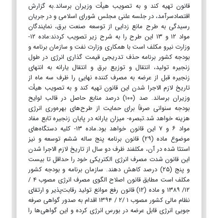
قانون تهیه کند و به تصویب هیأت وزیران برساند.به گزارش
اقتصادسرآمد، در جلسه علنی مجلس شورای اسلامی و در جریان
رسیدگی به طرح مانع زدایی از توسعه صنعت برق، نمایندگان
مواد ۱۲ و ۱۳ این طرح را به شرح زیر تصویب کردند:ماده ۱۲-
وزارت نیرو مکلف است با همکاری وزارت نفت و سازمان برنامه و
بودجه کشور برنامه حذف تدریجی قیمت گذاری انرژی در طول
زنجیره تولید، انتقال و توزیع برق و انتقال یارانه به انتهای
زنجیره قبل از عرضه به مصرف کننده نهایی را ظرف سه ماه از
تاریخ لازم الاجرا شدن این قانون تهیه کند و به تصویب هیأت
وزیران برساند. صد (۱۰۰) درصد منابع حاصل در قالب لوایح
بودجه سنوانی صرفاً برای حمایت از طرح‌های بهره‌وری انرژی
هزینه خواهد شد.تبصره- میزان یارانه در پایان زنجیره تابع مفاد
مواد ۶ و ۷ این قانون خواهد بود.ماده ۱۳- کلیه دستگاه‌های
موضوع ماده (۲۹) قانون برنامه پنج ساله ششم توسعه و نیز
استثا شده در آن، مکلفند ظرف دو سال از تاریخ لازم الاجرا شدن
این قانون شدت مصرف انرژی الکتریکی خود را حداقل تا بیست
و پنج (۲۵) درصد کاهش دهند. سازمان برنامه و بودجه کشور
مکلف است مطابق قانون اصلاح الگوی مصرف انرژی مصوب ۴ /
۱۲/ ۱۳۸۹ و ماده (۱۲) قانون رفع موانع تولید رقابت‌پذیر و ارتقای
نظام مالی کشور مصوب ۱ /۲ / ۱۳۹۴ اقدام به صدور گواهی صرفه
جویی انرژی قابل عرضه در بورس انرژی کرده و این گواهی‌ها را