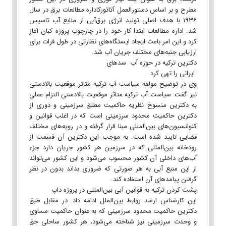
مطرح و بر اساس دستورالعمل آتاتورکاداره مطالعات برق در سال
۱۹۳۶ با هدف اصلی تولید انرژی برق‌آبی از منابع آب تاسیس
شد. اداره مطالعات ابتدا کار خود را در چارچوب پروژه کبان آغاز
کرد و این امر باعث ایجاد ایستگاه‌های نظارتی در طول فرات برای
ارزیابی جنبه‌های مختلف جریان آب شد.
دکترین ترکیه در حوزه آب سدهای
ایرانی را تهی کرد
وی در توضیح مولفه سیاست آب ترکیه متاثر موقعیت بالادستی
نیز گفت: سیاست آب ترکیه متاثر موقعیت بالادستی التزام عملی
به دکترین منسوخ نظریه حاکمیت مطلق سرزمینی و دوری از
دکترین حاکمیت محدود سرزمینی است که در اغلب قوانین و
کنوانسیون‌های بین‌المللی مبنا قرار گرفته و در رویه‌های مختلف
قضایی تایید شده است. به­ موجب این دکترین آن قسمت از
رودخانه بین‌المللی که در سرزمین هر کشور جریان دارد جزء
آب‌های داخلی آن کشور محسوب می‌شود و این کشور می‌تواند
از این منبع آبی به هر صورتی که ضروری بداند بدون در­ نظر
گرفتن پیامدهای آن استفاده کند.
پشت کردن ترکیه به قوانین آبی بین‌المللی در پروژه داپ
این کارشناس ارشد روابط بین‌الملل ادامه داد: در مقابل طبق
دکترین حاکمیت محدود سرزمینی که به عنوان حاکمیت مساوی
و وحدت سرزمینی نیز شناخته می‌شود، هر کشور ساحلی حق