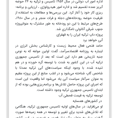
اداره امور آب دولتی در سال ۱۹۵۴ تاسیس و ترکیه به ۲۶ حوضه
آبریز عمده تقسیم شد و اداره امور هیدرولوژی ، ارزیابی و برنامه‌­
ریزی کار خود را آغاز کرد. این بررسی‌ها و مطالعات به استفاده از
ظرفیت حوضه رودخانه‌های دجله و فرات منجر و در سال ۱۹۸۰،
طرح‌‌های مرتبط با این دو رودخانه به­ طور مشترک به عنوانپروژه
جنوب شرقی آناتولی نام­گذاری شد.
پروژه داپ ترکیه ایران را به قهقرای
آبی خواهد برد
حامد فتحی فعال محیط ‌‌‌زیست و کارشناس بخش انرژی در
اینباره به روزنامه اقتصادسرآمد، گفت: اولین مولفه که به نوعی
جنبه تاریخی هم دارد این است که بعد از تاسیس جمهوری
ترکیه ‌آب در این کشور به شدت با توسعه گره خورده و در هم
تنیده شده. با وجود اینکه سیاست‌های آبی ترکیه عمدتا با
شاخص گاپ شناخته می‌شود و در اغلب منابع از این پروژه عظیم
به عنوان سرآغاز سیاست آبی یاد می‌شود اما واقعیت این است
که اجرای این پروژه حاصل تلاش‌ها و برنامه‌ریزی‌هایی بوده که از
ابتدای تاسیس جمهوری ترکیه وجود داشته است.
توسعه ترکیه به قیمت قحطی آب
در کشورهای همسایه
او می‌افزاید: در سال‌های اولیه تاسیس جمهوری ترکیه، هنگامی
که تلاش‌های شدید برای تغییر و توسعه در همه زمینه‌ها صورت
گرفت، برق به عنوان یک نیاز فوری و ضروری در این کشور