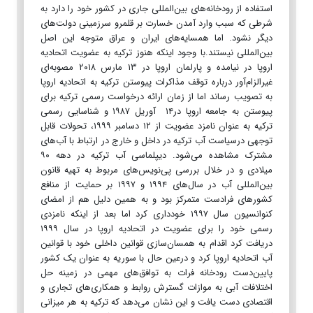
استفاده از رودخانه‌های بین‌المللی جاری در کشور خود را دارد به
شرطی که سبب وارد آمدن خسارت بر قلمرو سرزمینی دولت‌های
دیگر نشود. اما همسایه‌های ایران و عراق متوجه این اصل
بین‌المللی نیستند.با وجود اینکه هنوز ترکیه به عضویت اتحادیه
اروپا در نیامده و پارلمان اروپا در ۱۳ مارس ۲۰۱۸ مصوبه­‌ای
غیرالزام‌­آور درباره توقف مذاکرات پیوستن ترکیه به اتحادیه اروپا
به تصویب رساند اما از زمان ارائه درخواست رسمی ترکیه برای
پیوستن به جامعه اروپا در۱۴ آوریل ۱۹۸۷ و شناسایی رسمی
ترکیه به عنوان نامزد عضویت از ۱۲ دسامبر ۱۹۹۹، تحولات قابل
توجهی درسیاست آب ترکیه در داخل و خارج در ارتباط با آب‌های
مشترک مشاهده می‌شود. دیپلماسی آب ترکیه در دهه ۹۰
میلادی و در خلال بررسی پی‌نویس‌های مربوط به تهیه قانون
بین‌المللی آب در سال‌های ۱۹۹۴ و ۱۹۹۷ بر حمایت از منافع
کشورهای فرادست متمرکز بود و به همین دلیل هم از امضای
کنوانسیون سال ۱۹۹۷ خودداری کرد اما بعد از اینکه نامزدی
رسمی خود را برای عضویت در اتحادیه اروپا در سال ۱۹۹۹
دریافت کرد اقدام به همسان‌سازی قوانین داخلی خود با قوانین
آب اتحادیه اروپا کرد و درعین حال با سوریه به عنوان یک کشور
پایین‌­دست رودخانه فرات به توافق‌های مهمی در زمینه حل
اختلافات آبی به موازات گسترش روابط و همکاری‌های تجاری و
اقتصادی دست یافت و این نشان می‌دهد که ترکیه به هر میزانی