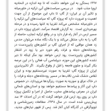
۱۹۹۷ بستگی به این خواهد داشت که تا چه اندازه در اتحادیه
اروپا جذب شود. در بررسی سیاست‌های آبی ترکیه در خاورمیانه
و تاثیر آن بر ایران؛ از گاپ تا داپ این موضوع از آن جهت
اهمیت و ضرورت دارد که پروژه گاپ که سیاست‌های آبی ترکیه را
در خاورمیانه مشخص می‌کند تقریبا به انتها رسیده و در مرحله
بهره‌برداری است. به گزارش اقتصاد سرآمد، اجرای پروژه داپ در
مسیر ارس در آغاز راه قرار دارد و در واقع ترکیه تجارب حاصله از
گاپ را به داپ منتقل می‌کند و با یک نگاه ساده می‌توان حدس
زد همان عواقبی که از اجرای گاپ بر کشورهای پایین‌دست در
رودخانه‌های دجله و فرات رقم خورد دیر یا زود در انتظار
کشورهای پایین‌دست رود ارس خواهد بود مگر اینکه تا دیر
نشده کشورهای این حوزه، دیپلماسی آب فعالی را در این عرصه
بکار گیرند و جلوی فاجعه را قبل از وقوع بگیرند. اگر تاثیرپذیری
ایران از پروژه گاپ تقریبا به صورت غیرمستقیم بوده و ایران
تقاص خشک شدن تالاب‌ها در مسیر رودخانه‌های دجله و فرات را
در خاک عراق و سوریه به صورت ریزگردها می‌پردازد، در خصوص
داپ این آثار و پیامدها مستقیم خواهد بود و استان‌های شمالی
ایران در معرض پیامدهای مخرب حاصل از اجرا و تکمیل پروژه
داپ بر روی رود ارس قرار خواهد گرفت که در آن احداث ۱۴ سد
پیش‌بینی شده است. در سال ۱۹۳۸، مطالعات زمین­‌شناسی و
توپوگرافی در گذرگاه کبان آغاز شد. پس از ظهور نیازهای جدید،