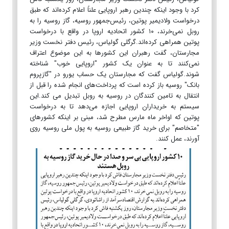
کرد با وجود اینکه چندین رهبر اروپایی علناً اعلام کرده‌اند که طبق
درخواست ولادیمیر پوتین، رئیس‌جمهور روسیه، گاز روسیه را به
روبل نمی‌خرند، ۱۰ کشور اتحادیه اروپا در واقع با درخواست
پوتین همراهی کرده‌اند.گرگلی گولیاس، رئیس دفتر نخست وزیر
مجارستان، گفت رهبران این کشورها به این موضوع اعتراف
نمی‌کنند تا به عنوان یک کشور "اروپایی خوب" شناخته
شوند.گولیاس گفت که مجارستان یک حساب یورو در "گازپروم
بانک" روسیه باز کرده است که پرداخت‌های انجام شده را قبل از
انتقال به تامین کنندگان در روسیه به روبل تبدیل می کند.این
سیستم به خریداران اروپایی اجازه می‌دهد تا به درخواست
پوتین که اواخر ماه مارس مطرح شد، مبنی بر اینکه کشورهای
"متخاصم" برای خرید گاز طبیعی روسیه به پول ملی روسیه روی
آورند، عمل کنند.