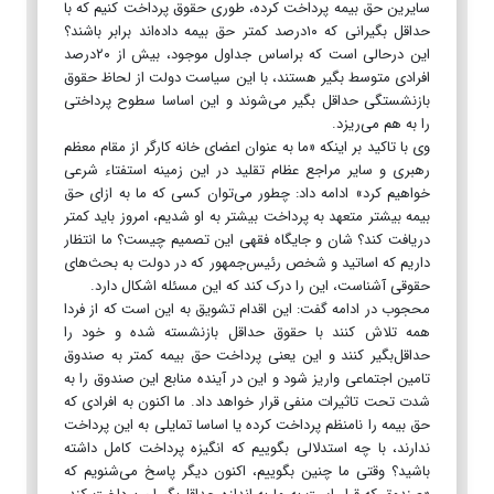
سایرین حق بیمه پرداخت کرده، طوری حقوق پرداخت کنیم که با
حداقل بگیرانی که ۱۰درصد کمتر حق بیمه داده‌اند برابر باشند؟
این درحالی است که براساس جداول موجود، بیش از ۲۰درصد
افرادی متوسط بگیر هستند، با این سیاست دولت از لحاظ حقوق
بازنشستگی حداقل بگیر می‌شوند و این اساسا سطوح پرداختی
را به هم می‌ریزد.
وی با تاکید بر اینکه «ما به عنوان اعضای خانه کارگر از مقام معظم
رهبری و سایر مراجع عظام تقلید در این زمینه استفتاء شرعی
خواهیم کرد» ادامه داد: چطور می‌توان کسی که ما به ازای حق
بیمه بیشتر متعهد به پرداخت بیشتر به او شدیم، امروز باید کمتر
دریافت کند؟ شان و جایگاه فقهی این تصمیم چیست؟ ما انتظار
داریم که اساتید و شخص رئیس‌جمهور که در دولت به بحث‌های
حقوقی آشناست، این را درک کند که این مسئله اشکال دارد.
محجوب در ادامه گفت: این اقدام تشویق به این است که از فردا
همه تلاش کنند با حقوق حداقل بازنشسته شده و خود را
حداقل‌بگیر کنند و این یعنی پرداخت حق بیمه کمتر به صندوق
تامین اجتماعی واریز شود و این در آینده منابع این صندوق را به
شدت تحت تاثیرات منفی قرار خواهد داد. ما اکنون به افرادی که
حق بیمه را نامنظم پرداخت کرده یا اساسا تمایلی به این پرداخت
ندارند، با چه استدلالی بگوییم که انگیزه پرداخت کامل داشته
باشید؟ وقتی ما چنین بگوییم، اکنون دیگر پاسخ می‌شنویم که