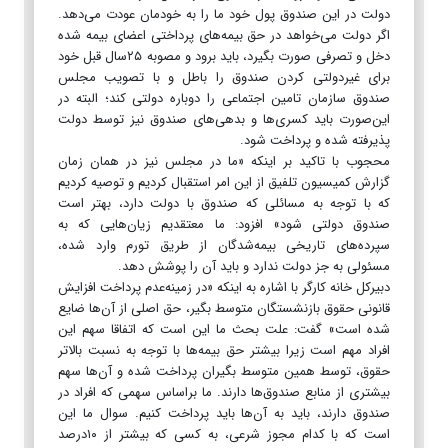
دولت در این صندوق پول خود ما را به خودمان عودت می‌دهد.
اگر دولت می‌خواهد در حق بیمه‌های پرداختی اعضای بیمه شده
دخل و تصرفی صورت بگیرد، باید برود و مصوبه ۲۵سال قبل خود
برای غیردولتی کردن صندوق را باطل و با تصویب مجلس
صندوق سازمان تامین اجتماعی را دوباره دولتی کند؛ البته در
این‌صورت باید کسری‌ها و بدهی‌های صندوق نیز توسط دولت
پذیرفته شده و پرداخت شود.
محجوب با تاکید بر اینکه «ما در مجلس نیز در همان زمان
گزارش کمیسیون تلفیق از این امر استقبال کردیم و توصیه کردیم
که با توجه به مسائلی که صندوق با دولت دارد، بهتر است
صندوق دولتی شود» افزود: ما معتقدیم زیان‌هایی که به
سپرده‌های تاریخی بیمه‌شدگان از طریق تورم وارد شده،
مسئولی به جز دولت ندارد و باید آن را پوشش دهد.
دبیرکل خانه کارگر با اشاره به اینکه «در زمینه‌عدم پرداخت افزایش
قانونی حقوق بازنشستگان متوسط بگیر، حق اصلی از آن‌ها ضایع
شده است» گفت: علت بحث ما این است که اتفاقا سهم این
افراد مهم است زیرا بیشتر حق بیمه‌ها با توجه به نسبت بالاتر
حقوق، توسط همین متوسط بگیران پرداخت شده و آن‌ها سهم
بیشتری از منابع صندوق‌ها دارند. ما براساس سهمی که افراد در
صندوق دارند، باید به آن‌ها باید پرداخت کنیم. سوال ما این
است که با کدام مجوز شرعی، به کسی که بیشتر از ۱۰درصد