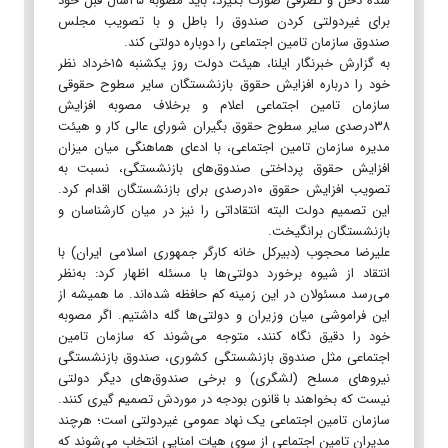
شده دخل و تصرفی صورت بگیرد، باید مصوبه ۲۵سال قبل خود
برای غیردولتی کردن صندوق را باطل و با تصویب مجلس
صندوق سازمان تامین اجتماعی را دوباره دولتی کند.
به گزارش خبرنگار ایلنا، هیئت دولت روز یکشنبه ۱۵خرداد نظر
خود را درباره افزایش حقوق بازنشستگان سایر سطوح حقوقی
سازمان تامین اجتماعی اعلام و برخلاف مصوبه افزایش
۳۸درصدی سایر سطوح حقوق بگیران شورای عالی کار و هیئت
مدیره سازمان تامین اجتماعی، با ادعای هماهنگی میان میزان
افزایش حقوق پرداختی صندوق‌های بازنشستگی، نسبت به
تصویب افزایش حقوق ۱۰درصدی برای بازنشستگان اقدام کرد.
این تصمیم دولت البته انتقاداتی را نیز در میان کارشناسان و
بازنشستگان برانگیخت.
علیرضا محجوب (دبیرکل خانه کارگر جمهوری اسلامی ایران) با
انتقاد از شیوه برخورد دولتی‌ها با مسئله اظهار کرد: به‌نظر
می‌رسد مسئولان در این زمینه کم حافظه شده‌اند. ما همیشه از
این فراموشی میان وزیران و دولتی‌ها گله داشتیم. اگر مصوبه
خود را دقیق نگاه کنند، متوجه می‌شوند که سازمان تامین
اجتماعی مثل صندوق بازنشستگی کشوری، صندوق بازنشستگی
نیروهای مسلح (لشگری) و برخی صندوق‌های دیگر دولتی
نیست که بخواهند با قانون بودجه در موردش تصمیم گیری کنند.
سازمان تامین اجتماعی یک نهاد عمومی غیردولتی است؛ هرچند
مدیران تامین اجتماعی از سوی هیات امنایی انتخاب می‌شوند که