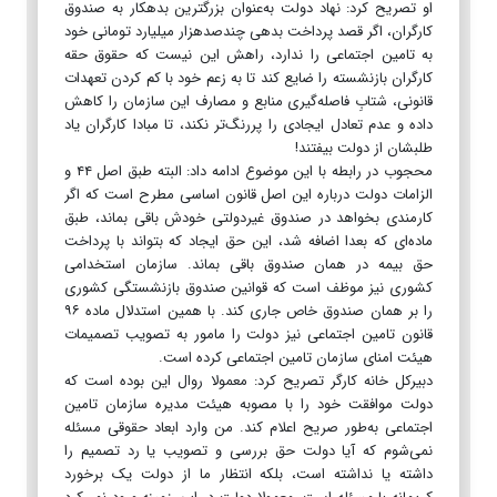
او تصریح کرد: نهاد دولت به‌عنوان بزرگترین بدهکار به صندوق
کارگران، اگر قصد پرداخت بدهی چندصدهزار میلیارد تومانی خود
به تامین اجتماعی را ندارد، راهش این نیست که حقوق حقه
کارگران بازنشسته را ضایع کند تا به زعم خود با کم کردن تعهدات
قانونی، شتابِ فاصله‌گیری منابع و مصارف این سازمان را کاهش
داده و عدم تعادل ایجادی را پررنگ‌تر نکند، تا مبادا کارگران یاد
طلبشان از دولت بیفتند!
محجوب در رابطه با این موضوع ادامه داد: البته طبق اصل ۴۴ و
الزامات دولت درباره این اصل قانون اساسی مطرح است که اگر
کارمندی بخواهد در صندوق غیردولتی خودش باقی بماند، طبق
ماده‌ای که بعدا اضافه شد، این حق ایجاد که بتواند با پرداخت
حق بیمه در همان صندوق باقی بماند. سازمان استخدامی
کشوری نیز موظف است که قوانین صندوق بازنشستگی کشوری
را بر همان صندوق خاص جاری کند. با همین استدلال ماده ۹۶
قانون تامین اجتماعی نیز دولت را مامور به تصویب تصمیمات
هیئت امنای سازمان تامین اجتماعی کرده است.
دبیرکل خانه کارگر تصریح کرد: معمولا روال این بوده است که
دولت موافقت خود را با مصوبه هیئت مدیره سازمان تامین
اجتماعی به‌طور صریح اعلام کند. من وارد ابعاد حقوقی مسئله
نمی‌شوم که آیا دولت حق بررسی و تصویب یا رد تصمیم را
داشته یا نداشته است، بلکه انتظار ما از دولت یک برخورد