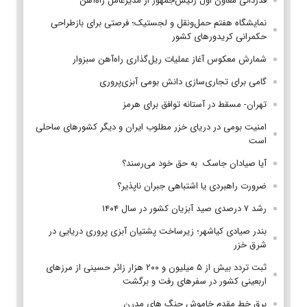
قدردانی معاون اول رئیس‌جمهور از مدیرعامل راه‌آهن
نمایشگاه هفتم حمل‌ونقل و لجستیک؛ فرصتی برای بازطراحی
حکمرانی کریدورهای کشور
شمارش معکوس آغاز عملیات ریل‌گذاری راه‌آهن سبزوار
گامی برای تجاری‌سازی دانش بومی آبزی‌پروری
تهران- مسقط در آستانه توافق برای هرمز
امنیت بومی در دریای خزر مطلوب ایران و دیگر کشورهای ساحلی
است
آیا صیادان جاسک به حق خود می‌رسند؟
ضرورت راهبردی یا اشتباهی جبران ناپذیر؟
رشد ۷ درصدی صید آبزیان کشور در سال ۱۴۰۴
بندر صیادی کیاشهر؛ زیرساخت پشتیان آبزی پروری دریایی در
شرق خزر
ثبت تردد بیش از ۵ میلیون و ۲۰۰ هزار زائر حسینی از مرزهای
اربعینی کشور در سفرهای رفت و برگشت
برق خط مقدم خاموش جنگ های مدرن