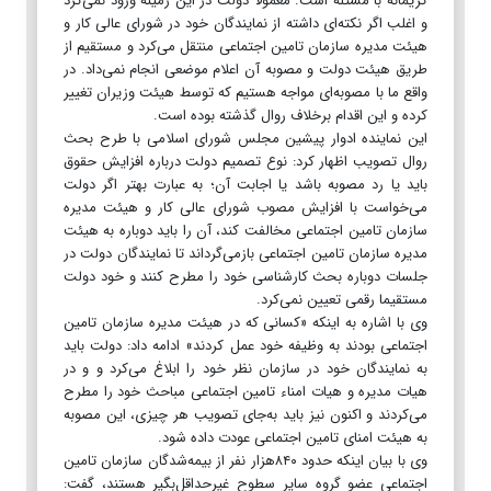
کریمانه با مسئله است. معمولا دولت در این زمینه ورود نمی‌کرد
و اغلب اگر نکته‌ای داشته از نمایندگان خود در شورای عالی کار و
هیئت مدیره سازمان تامین اجتماعی منتقل می‌کرد و مستقیم از
طریق هیئت دولت و مصوبه آن اعلام موضعی انجام نمی‌داد. در
واقع ما با مصوبه‌ای مواجه هستیم که توسط هیئت وزیران تغییر
کرده و این اقدام برخلاف روال گذشته بوده است.
این نماینده ادوار پیشین مجلس شورای اسلامی با طرح بحث
روال تصویب اظهار کرد: نوع تصمیم دولت درباره افزایش حقوق
باید یا رد مصوبه باشد یا اجابت آن؛ به عبارت بهتر اگر دولت
می‌خواست با افزایش مصوب شورای عالی کار و هیئت مدیره
سازمان تامین اجتماعی مخالفت کند، آن را باید دوباره به هیئت
مدیره سازمان تامین اجتماعی بازمی‌گرداند تا نمایندگان دولت در
جلسات دوباره بحث کارشناسی خود را مطرح کنند و خود دولت
مستقیما رقمی تعیین نمی‌کرد.
وی با اشاره به اینکه «کسانی که در هیئت مدیره سازمان تامین
اجتماعی بودند به وظیفه خود عمل کردند» ادامه داد: دولت باید
به نمایندگان خود در سازمان نظر خود را ابلاغ می‌کرد و و در
هیات مدیره و هیات امناء تامین اجتماعی مباحث خود را مطرح
می‌کردند و اکنون نیز باید به‌جای تصویب هر چیزی، این مصوبه
به هیئت امنای تامین اجتماعی عودت داده شود.
وی با بیان اینکه حدود ۸۴۰هزار نفر از بیمه‌شدگان سازمان تامین
اجتماعی عضو گروه سایر سطوح غیرحداقل‌بگیر هستند، گفت: