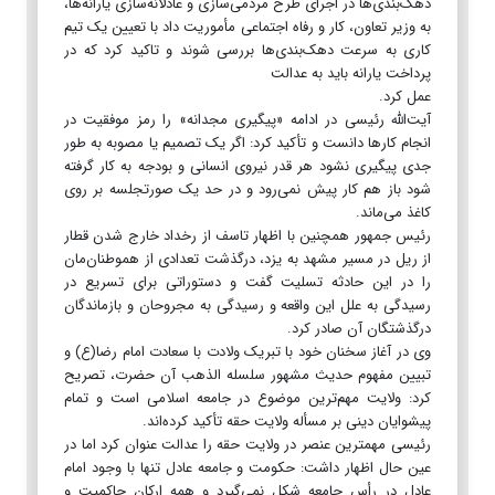
دهک‌بندی‌ها در اجرای طرح مردمی‌سازی و عادلانه‌سازی یارانه‌ها،
به وزیر تعاون، کار و رفاه اجتماعی مأموریت داد با تعیین یک تیم
کاری به سرعت دهک‌بندی‌ها بررسی شوند و تاکید کرد که در
پرداخت یارانه باید به عدالت
عمل کرد.
آیت‌الله رئیسی در ادامه «پیگیری مجدانه» را رمز موفقیت در
انجام کارها دانست و تأکید کرد: اگر یک تصمیم یا مصوبه به طور
جدی پیگیری نشود هر قدر نیروی انسانی و بودجه به کار گرفته
شود باز هم کار پیش نمی‌رود و در حد یک صورتجلسه بر روی
کاغذ می‌ماند.
رئیس جمهور همچنین با اظهار تاسف از رخداد خارج شدن قطار
از ریل در مسیر مشهد به یزد، درگذشت تعدادی از هموطنان‌مان
را در این حادثه تسلیت گفت و دستوراتی برای تسریع در
رسیدگی به علل این واقعه و رسیدگی به مجروحان و بازماندگان
درگذشتگان آن صادر کرد.
وی در آغاز سخنان خود با تبریک ولادت با سعادت امام رضا(ع) و
تبیین مفهوم حدیث مشهور سلسله الذهب آن حضرت، تصریح
کرد: ولایت مهم‌ترین موضوع در جامعه اسلامی است و تمام
پیشوایان دینی بر مسأله ولایت حقه تأکید کرده‌اند.
رئیسی مهمترین عنصر در ولایت حقه را عدالت عنوان کرد اما در
عین حال اظهار داشت: حکومت و جامعه عادل تنها با وجود امام
عادل در رأس جامعه شکل نمی‌گیرد و همه ارکان حاکمیت و