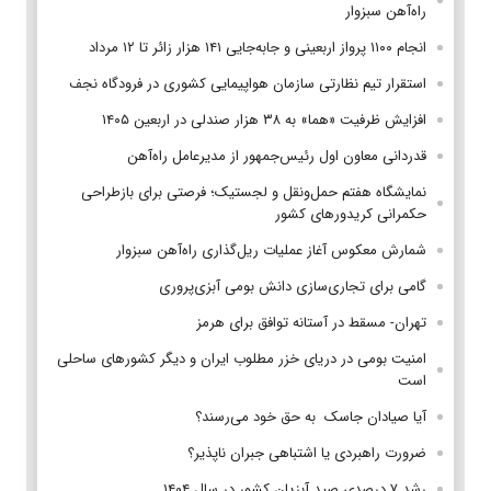
راه‌آهن سبزوار
انجام ۱۱۰۰ پرواز اربعینی و جابه‌جایی ۱۴۱ هزار زائر تا ۱۲ مرداد
استقرار تیم‌ نظارتی سازمان هواپیمایی کشوری در فرودگاه نجف
افزایش ظرفیت «هما» به ۳۸ هزار صندلی در اربعین ۱۴۰۵
قدردانی معاون اول رئیس‌جمهور از مدیرعامل راه‌آهن
نمایشگاه هفتم حمل‌ونقل و لجستیک؛ فرصتی برای بازطراحی
حکمرانی کریدورهای کشور
شمارش معکوس آغاز عملیات ریل‌گذاری راه‌آهن سبزوار
گامی برای تجاری‌سازی دانش بومی آبزی‌پروری
تهران- مسقط در آستانه توافق برای هرمز
امنیت بومی در دریای خزر مطلوب ایران و دیگر کشورهای ساحلی
است
آیا صیادان جاسک به حق خود می‌رسند؟
ضرورت راهبردی یا اشتباهی جبران ناپذیر؟
رشد ۷ درصدی صید آبزیان کشور در سال ۱۴۰۴