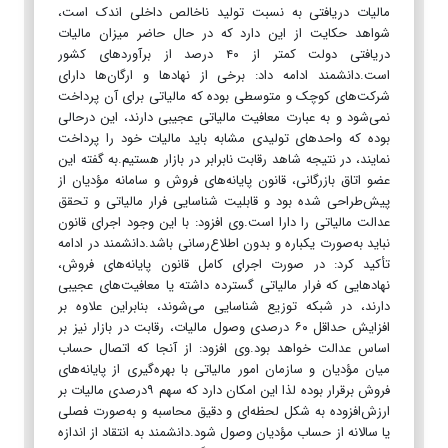
مالیات دریافتی به نسبت تولید ناخالص داخلی اندک است،
شواهد حکایت از این دارد که در حال حاضر میزان مالیات
دریافتی دولت کمتر از ۴۰ درصد از برآورد‌های کشور
است.دانشمند ادامه داد: برخی از نهاد‌ها و ارگان‌ها دارای
شرکت‌های کوچک و متوسطی بوده که مالیاتی برای آن پرداخت
نمی‌شود و به عبارت معافیت مالیاتی عجیبی دارند، این درحالی
بوده که واحد‌های تولیدی مشابه باید مالیات خود را پرداخت
نمایند، در نتیجه شاهد رقابت نابرابر در بازار هستیم.به گفته این
عضو اتاق بازرگانی، قانون پایانه‌های فروش و سامانه مؤدیان از
پیش‌طراحی شده بود و قابلیت شناسایی فرار مالیاتی و تحقق
عدالت مالیاتی را دارا است.وی افزود: با این ‌وجود اجرای قانون
نباید به‌صورت یکباره و بدون اطلاع‌رسانی باشد.دانشمند در ادامه
تأکید کرد: در صورت اجرای کامل قانون پایانه‌های فروش،
نهاد‌هایی که فرار مالیاتی گسترده داشته یا معافیت‌های عجیبی
دارند، در شبکه توزیع شناسایی می‌شوند، بنابراین علاوه بر
افزایش حداقل ۶۰ درصدی وصول مالیات، رقابت در بازار نیز بر
اساس عدالت خواهد بود.وی افزود: از آنجا که اتصال حساب
میان مؤدیان و سازمان امور مالیاتی با بهره‌گیری از پایانه‌های
فروش برقرار بوده لذا این امکان دارد که سهم ۹درصدی مالیات بر
ارزش‌افزوده به شکل لحظه‌ای و دقیق محاسبه و به‌صورت فصلی
یا سالانه از حساب مؤدیان وصول شود.دانشمند به انتقاد از اندازه