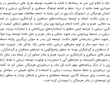
 با اعلام این خبر به رسانه‌ها با اشاره به اهمیت توسعه طرح های دریامحور در بنا
هره‌برداری همه جانبه از دریا، حفظ و اشاعه فرهنگ مسافری و گردشگری دریایی و ارتق
ستان هرمزگان در دستورکار دارد.وی در این راستا به انجام مطالعات مهندسی توسعه بنا
 و بیان داشت: ایجاد و توسعه زیرساخت‌های مسافری و گردشگری دریایی در است
 حقانی، هرمز و نخل ناخدا انجام می‌شود.وی بیان داشت: به منظور ارتقای کیفیت ارا
 دریایی با شرایط ایمن مطابق با استانداردهای بین‌المللی و با مشارکت وزارت میر
یایی در محیط پیرامونی بندر شهید حقانی و بنادر هرمز و نخل ناخدا توسعه پیدا خوا
شهید حقانی بندرعباس اظهار داشت: توسعه این بندر به عنوان بزرگترین پایانه مساف
 در نیمه دوم سال و اوج سفرهای دریایی باشد.عباس نژاد یادآور شد: ضرورت توس
از مسافران و گردشگران بوده؛ به منظور پاسخ‌گویی به نیازهای مسافران و گردشگران ر
ر بالای مسافری و گردشگری در جزیره هرمز و بنادر مجاور آن از جمله بندر نخل ناخ
 مجوزهای تاسیسات و سازه‌های آبی با محوریت و اولویت توسعه دریایی با هدف ارتق
ا از دیگر برنامه‌های مهم اداره کل بنادر و دریانوردی هرمزگان عنوان کرد.به گفته
منی دریانوردی و حفظ محیط زیست دریایی با استفاده از منابع طبیعی در سواحل بر
ی مناسب برای سرمایه گذاری، توسعه منطقه‌ای و محلی و اشتغال پایدار به منظور ارتق
توسعه‌ای در بنادر هرمزگان را دوچندان کرده است.