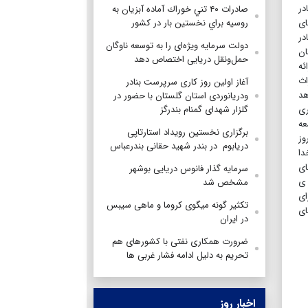
در
صادرات ۴۰ تني خوراك آماده آبزيان به
ای
روسيه براي نخستين بار در كشور
در
دولت سرمایه ویژه‌ای را به توسعه ناوگان
ان
حمل‌ونقل دریایی اختصاص دهد
ئه
اث
آغاز اولین روز کاری سرپرست بنادر
هد
ودریانوردی استان گلستان با حضور در
ری
گلزار شهدای گمنام بندرگز
عه
برگزاری نخستین رویداد استارتاپی
وز
دریابوم در بندر شهید حقانی بندرعباس
دا
ای
سرمایه گذار فانوس دریایی بوشهر
 ی
مشخص شد
ای
تکثیر گونه میگوی کروما و ماهی سیبس
ای
در ایران
ضرورت همکاری نفتی با کشورهای هم
تحریم به دلیل ادامه فشار غربی ها
اخبار روز