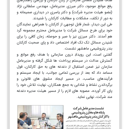
هدف شنیدن مسائل سازمان از زبان کارکنان و بررسی راهکارهای
رفع موانع موجود، دکتر مبرزی مدیرعامل، مهندس سلطانی نژاد
(عضو هیئت مدیره شرکت) و دکتر یاسری در دیداری صمیمانه و
به دور از تکلف، مشکلات و مطالبات کارکنان را شنیدند.
طی این دیدار، شمار قابل توجهی از کارکنان با همراهی نمایندگان
خود برای طرح مسائل شرکت با مدیرعامل محترم مجموعه گرد
هم آمدند. دکتر مبرزی نیز با صبر و حوصله، زمان کافی را برای
شنیدن مسائل تک تک افراد اختصاص داد و پای صحبت کارکنان
بندر پتروشیمی ماهشهر نشست.
گفتنی است، این رویدادِ درون سازمانی با هدف رفع موانع و
گسترش عدالت در سیستم پرداخت ها شکل گرفته و مدیرعامل
سازمان نیز ضمن استقبال از دغدغه های به حق کارکنان، قول
مساعد داد که بعد از بررسی تمامی جوانب، با ایجاد سیستم و
فرآیندهای مناسب، در مسیر ایجاد مشوق های قانونی و
برگرداندن نشاط و شادابی به جمع همکاران، نهایت تلاش خود را
پای کار آورده، مصوبه های لازم را از مسیر هیئت مدیره دغدغه
مند شرکت، نهایی نماید.