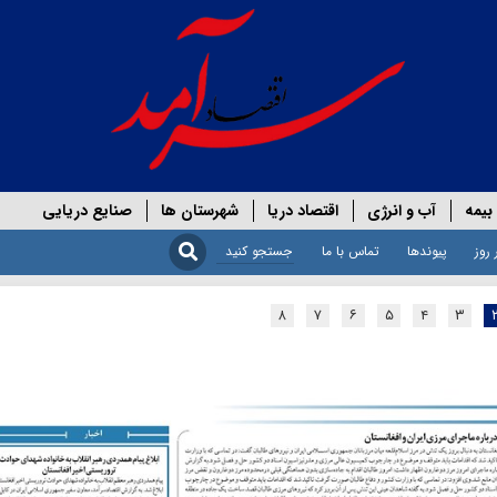
بیمه
آب و انرژی
اقتصاد دریا
شهرستان ها
صنایع دریایی
 روز
پیوندها
تماس با ما
۸
۷
۶
۵
۴
۳