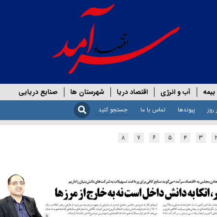
بیمه
آب و انرژی
اقتصاد دریا
شهرستان ها
صنایع دریایی
 روز
پیوندها
تماس با ما
۸
۷
۶
۵
۴
۳