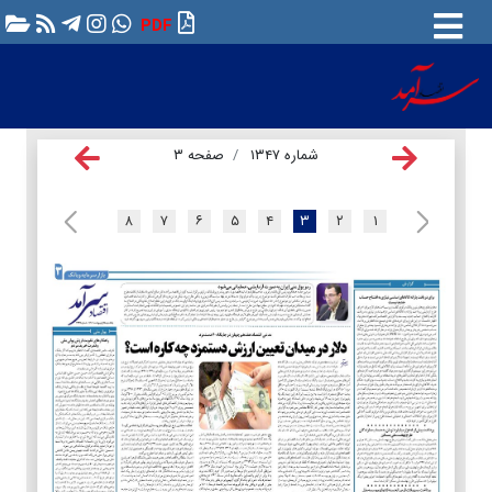
PDF
شماره ۱۳۴۷
صفحه ۳
۸
۷
۶
۵
۴
۳
۲
۱