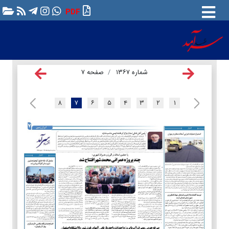
PDF
شماره ۱۳۶۷
صفحه ۷
۸
۷
۶
۵
۴
۳
۲
۱