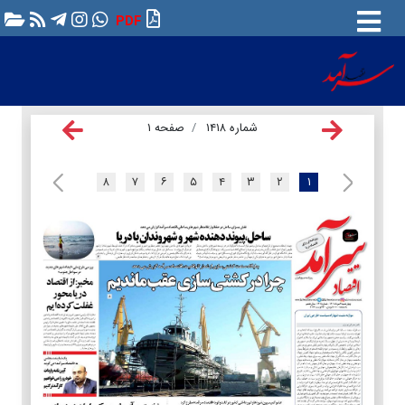
PDF
شماره ۱۴۱۸
صفحه ۱
۸
۷
۶
۵
۴
۳
۲
۱