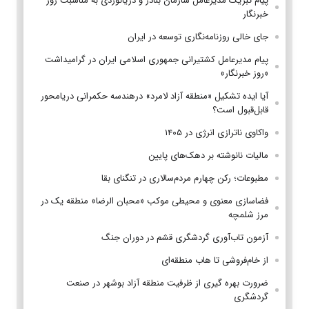
پیام تبریک مدیرعامل سازمان بنادر و دریانوردی به مناسبت روز
خبرنگار
جای خالی روزنامه‌نگاری توسعه در ایران
پیام مدیرعامل کشتیرانی جمهوری اسلامی ایران در گرامیداشت
«روز خبرنگار»
آیا ایده تشکیل «منطقه آزاد لامرد» درهندسه حکمرانی دریامحور
قابل‌قبول است؟
واکاوی ناترازی انرژی در ۱۴۰۵
مالیات نانوشته بر دهک‌های پایین
مطبوعات؛ رکن چهارم مردم‌سالاری در تنگنای بقا
فضاسازی معنوی و محیطی موکب «محبان الرضا» منطقه یک در
مرز شلمچه
آزمون تاب‌آوری گردشگری قشم در دوران جنگ
از خام‌فروشی تا هاب منطقه‌ای
ضرورت بهره گیری از ظرفیت منطقه آزاد بوشهر در صنعت
گردشگری