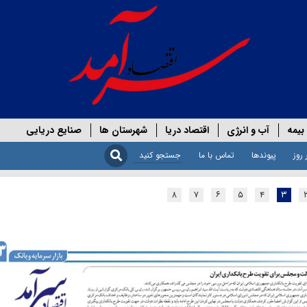
بیمه
آب و انرژی
اقتصاد دریا
شهرستان ها
صنایع دریایی
 روز
پیوندها
تماس با ما
۸
۷
۶
۵
۴
۳