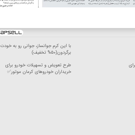
با این کرم جوانساز، جوانی رو به خودت
برگردون(۵۰% تخفیف)
 دلار، برای
طرح تعویض و تسهیلات خودرو برای
خریداران خودروهای کرمان موتور✅