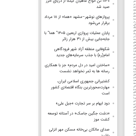
۱۱۳۰ تن انواع ماهیان کیلکا از دریای خزر
صید شد
پروازهای نوشهر–مشهد «هما» از ۱۸ مرداد
برقرار می‌شود
پایان عملیات پروازی اربعین ۱۴۰۵" هما" با
جابه‌جایی بیش از ۳۱ هزار زائر
شکوفایی منطقه آزاد شهر فرودگاهی
امام(ره) با جذب سرمایه‌های جدید
«ساختن امید در دل مردم» جز با همکاری
رسانه ها به ثمر نخواهد نشست
کشتیرانی جمهوری اسلامی ایران،
مهارت‌محورترین بنگاه اقتصادی کشور
است
دودِ ابهام بر سر تجارت «جبل علی»
«دشت جگین جاسک» در آستانه توسعه
کشت موز
صدای مالکان بی‌خانه مسکن مهر انزلی
باشید