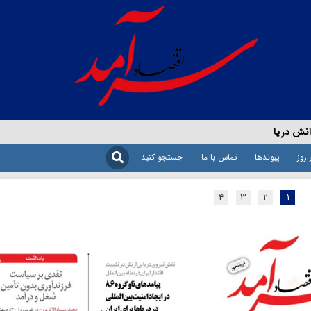
نش دریا
 روز
پیوندها
تماس با ما
۴
۳
۲
۱