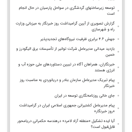
توسعه زیرساختهای گردشگری در سواحل پارسیان در حال انجام
است
گزارش تصویری از آیین گرامیداشت روز خبرنگار به میزبانی وزارت
راه و شهرسازی
جهش ۴.۶ برابری ظرفیت نیروگاه‌های تجدیدپذیر
بازدید میدانی مدیرعامل شرکت توانیر از تأسیسات برق الیگودرز و
خمین
خبرنگاران، همراهان آگاه در تبیین دستاوردهای ملی حوزه آب و
انرژی هستند
پیام تبریک مدیرعامل سازمان بنادر و دریانوردی به مناسبت روز
خبرنگار
جای خالی روزنامه‌نگاری توسعه در ایران
پیام مدیرعامل کشتیرانی جمهوری اسلامی ایران در گرامیداشت
«روز خبرنگار»
آیا ایده تشکیل «منطقه آزاد لامرد» درهندسه حکمرانی دریامحور
قابل‌قبول است؟