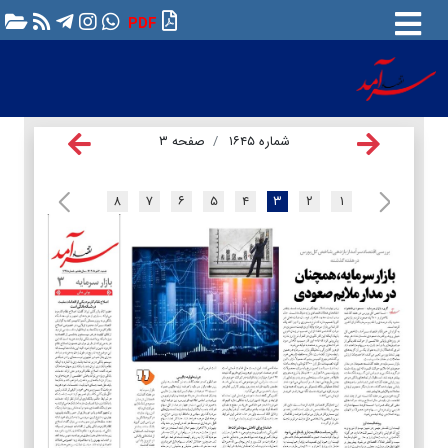
PDF
شماره ۱۶۴۵
صفحه ۳
۸
۷
۶
۵
۴
۳
۲
۱