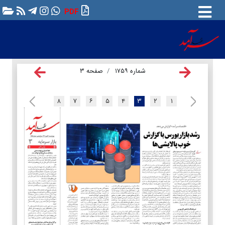
PDF
شماره ۱۷۵۹
صفحه ۳
۸
۷
۶
۵
۴
۳
۲
۱