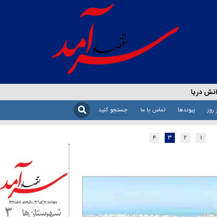
نش دریا
 روز
پیوندها
تماس با ما
۴
۳
۲
۱