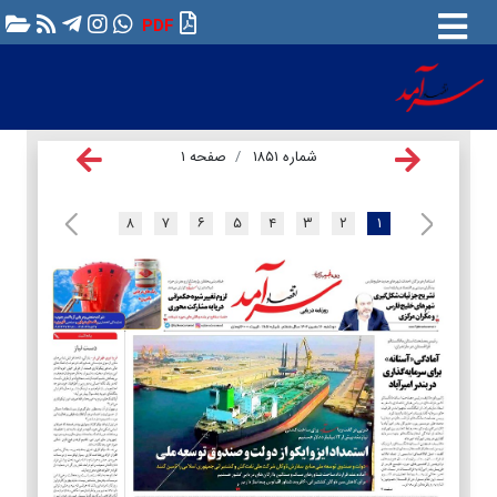
PDF
شماره ۱۸۵۱
صفحه ۱
۸
۷
۶
۵
۴
۳
۲
۱