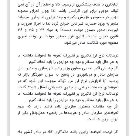
انبارداری با هدف پیشگیری از رسوب کالا و احتکار آن در آن نمی
تواند موجی برای این افزایش باشد. لذا چون اجرای مصوبه
مزبور در خصوص افزایش یکباره و چند برابری انبارداری میتواند
منجر به ورود خسارت غیر قابل جبران گردد لذا با احراز ضرورت و
فوریت صدور دستور موقت مستنداً به مواد ۳۴ و ۳۵ و ۳۶
قانون دیوان عدالت اداری قرار دستور موقت بر توقف اجرای
مصوبه مورد شکایت صادر می‌شود.
نوسانات نرخ ارز تاثیری بر تغییرات تعرفه ها نخواهد داشت اما
به هر حال باید منتظر و دید چه مواردی را باید لحاظ کنیم
اگر چه علی اکیر صفایی معاون وزیر راه و شهرسازی و مدیر عامل
سازمان بنادر و دریانوردی در پاسخ به سوال خبرنگار بازار که
پرسید آیا افزایش نرخ ارز می تواند موجب این شود که در
تعرفه‌های خدمات دریایی و بندری تغییراتی اعمال شود؟ گفت:
نوسانات نرخ ارز تاثیری بر تغییرات تعرفه ها نخواهد داشت اما
به هر حال باید منتظر و دید چه مواردی را باید لحاظ کنیم.
اگر چه مقامات مسئول سازمان بنادر تاکید دارند که سهم
تعرفه‌های سازمان بنادر و هزینه‌ها در زنجیره حمل‌ونقل یکی از
ارزان ترین ها است.
اگر قیمت تعرفه‌ها پایین باشد ماندگاری کالا در بنادر کشور بالا