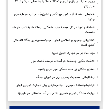
پایان عملیات پروازی اربعین ۱۴۰۵" هما" با جابه‌جایی بیش از ۳۱
هزار زائر
شکوفایی منطقه آزاد شهر فرودگاهی امام(ره) با جذب سرمایه‌های
جدید
«ساختن امید در دل مردم» جز با همکاری رسانه ها به ثمر نخواهد
نشست
کشتیرانی جمهوری اسلامی ایران، مهارت‌محورترین بنگاه اقتصادی
کشور است
دودِ ابهام بر سر تجارت «جبل علی»
«دشت جگین جاسک» در آستانه توسعه کشت موز
صدای مالکان بی‌خانه مسکن مهر انزلی باشید
راهکارهای مدیریت بحران برق در دوران جنگ
«بنادرهوشمند» ضرورتی اجتناب‌ناپذیر برای تجارت دریایی ایران
روایت ماندگار دریای کاسپین «نامی بر آب، داستانی در تاریخ»