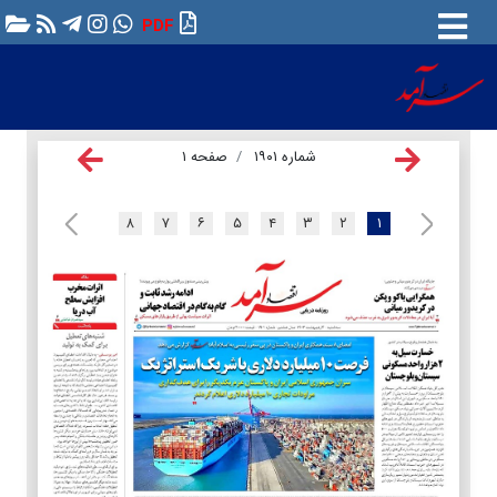
PDF
شماره ۱۹۰۱
صفحه ۱
۸
۷
۶
۵
۴
۳
۲
۱