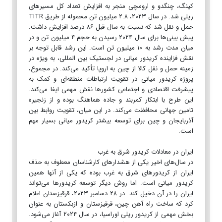
کینگ، چنگدو و ارومچی منجر به افزایش تعداد کل مسیرهای
ریلی شد. در سال ۲۰۲۳، ۲.۸ میلیون تن محموله از طریق TITR
حمل و نقل شد که نسبت به سال قبل ۸۶ درصد افزایش داشت.
پیش بینی‌ها برای سال ۲۰۲۴ رسیدن به حجم ۴ میلیون تن و در
میان مدت رشد به ۱۰ میلیون تن است. این رشد قابل توجه بر
نقش فزاینده کریدور میانی در لجستیک بین المللی، به ویژه در
زمینه حمل و نقل کالا از چین به اروپا تأکید می‌کند. در مجموع،
پروژه کریدور میانی در تقویت ارتباطات منطقه‌ای و کمک به
پیشرفت اقتصادی و اجتماعی کشورها نقش مهمی ایفا می‌کند.
این طرح با ابتکار کمربند و جاده هماهنگ بوده و از زنجیره
تامین جهانی محافظت می‌کند. در این میان، تقویت روابط بین
آذربایجان و چین برای توسعه بیشتر کریدور میانی بسیار مهم
است.
ایران در معادلات کریدور شرق به غرب
در سال‌های اخیر یکی از هشدارهای کارشناسان معطوف به حذف
ایران از کریدورهای شرق به غرب بوده که یکی از آنها همین
کریدور میانی است. اما روش دیگر توسعه کریدورها می‌تواند
ایران را در آن دخیل کند. در ۲۸ دسامبر ۲۰۲۳، قرقیزستان اعلام
کرد که ساخت راه آهن چین، قرقیزستان و ازبکستان به عنوان
بخش مهمی از کریدور ریلی اوراسیا، در سال ۲۰۲۴ آغاز می‌شود.