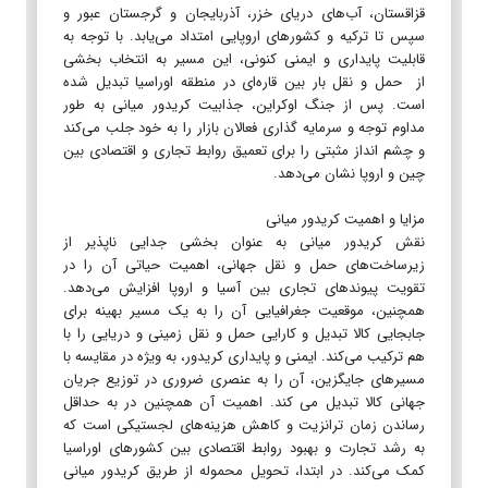
قزاقستان، آب‌های دریای خزر، آذربایجان و گرجستان عبور و
سپس تا ترکیه و کشورهای اروپایی امتداد می‌یابد. با توجه به
قابلیت پایداری و ایمنی کنونی، این مسیر به انتخاب بخشی
از حمل و نقل بار بین قاره‌ای در منطقه اوراسیا تبدیل شده
است. پس از جنگ اوکراین، جذابیت کریدور میانی به طور
مداوم توجه و سرمایه گذاری فعالان بازار را به خود جلب می‌کند
و چشم انداز مثبتی را برای تعمیق روابط تجاری و اقتصادی بین
چین و اروپا نشان می‌دهد.
مزایا و اهمیت کریدور میانی
نقش کریدور میانی به عنوان بخشی جدایی ناپذیر از
زیرساخت‌های حمل و نقل جهانی، اهمیت حیاتی آن را در
تقویت پیوندهای تجاری بین آسیا و اروپا افزایش می‌دهد.
همچنین، موقعیت جغرافیایی آن را به یک مسیر بهینه برای
جابجایی کالا تبدیل و کارایی حمل و نقل زمینی و دریایی را با
هم ترکیب می‌کند. ایمنی و پایداری کریدور، به ویژه در مقایسه با
مسیرهای جایگزین، آن را به عنصری ضروری در توزیع جریان
جهانی کالا تبدیل می کند. اهمیت آن همچنین در به حداقل
رساندن زمان ترانزیت و کاهش هزینه‌های لجستیکی است که
به رشد تجارت و بهبود روابط اقتصادی بین کشورهای اوراسیا
کمک می‌کند. در ابتدا، تحویل محموله از طریق کریدور میانی