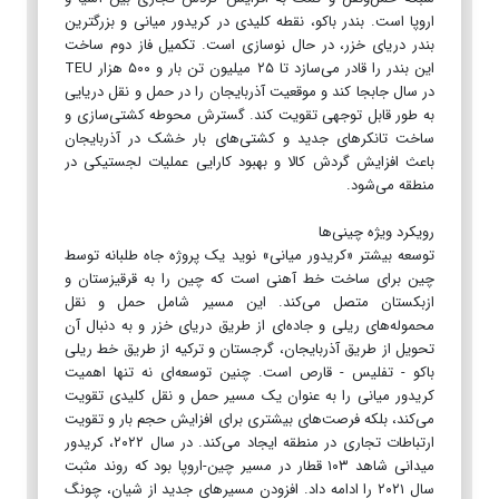
اروپا است. بندر باکو، نقطه کلیدی در کریدور میانی و بزرگترین
بندر دریای خزر، در حال نوسازی است. تکمیل فاز دوم ساخت
این بندر را قادر می‌سازد تا ۲۵ میلیون تن بار و ۵۰۰ هزار TEU
در سال جابجا کند و موقعیت آذربایجان را در حمل و نقل دریایی
به طور قابل توجهی تقویت کند. گسترش محوطه کشتی‌سازی و
ساخت تانکرهای جدید و کشتی‌های بار خشک در آذربایجان
باعث افزایش گردش کالا و بهبود کارایی عملیات لجستیکی در
منطقه می‌شود.
رویکرد ویژه چینی‌ها
توسعه بیشتر «کریدور میانی» نوید یک پروژه جاه طلبانه توسط
چین برای ساخت خط آهنی است که چین را به قرقیزستان و
ازبکستان متصل می‌کند. این مسیر شامل حمل و نقل
محموله‌های ریلی و جاده‌ای از طریق دریای خزر و به دنبال آن
تحویل از طریق آذربایجان، گرجستان و ترکیه از طریق خط ریلی
باکو - تفلیس - قارص است. چنین توسعه‌ای نه تنها اهمیت
کریدور میانی را به عنوان یک مسیر حمل و نقل کلیدی تقویت
می‌کند، بلکه فرصت‌های بیشتری برای افزایش حجم بار و تقویت
ارتباطات تجاری در منطقه ایجاد می‌کند. در سال ۲۰۲۲، کریدور
میدانی شاهد ۱۰۳ قطار در مسیر چین-اروپا بود که روند مثبت
سال ۲۰۲۱ را ادامه داد. افزودن مسیرهای جدید از شیان، چونگ