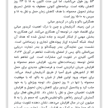
۵۳ روز طول می‌کشید، اما این مدت اکنون به ۱۸ تا ۲۳ روز
کاهش یافته است. برنامه‌های کنونی معطوف به شامل تسریع
بیشتر تحویل محموله، با هدف کاهش زمان حمل و نقل به ۱۸ و
سپس به ۱۰-۱۵ روز است.
همگرایی باکو و پکن در کریدور میانی
در این زمینه، آذربایجان و چین با درک اهمیت کریدور میانی
برای اقتصاد خود، در توسعه آن همکاری می‌کنند. این همکاری به
بخش مهمی از ابتکار کمربند و جاده تبدیل شده که هدف آن
ایجاد شبکه گسترده ای‌از پیوندهای تجاری و زیرساختی است.
نشست بین نمایندگان بندر چینگدائو و بندر تجارت دریایی
بین‌المللی باکو، پس از امضای یادداشت تفاهم در آوریل ۲۰۲۳،
گامی کلیدی در تقویت این مشارکت است. این تفاهم نامه
شامل توسعه زیرساخت‌های بندری، افزایش حجم محموله و
افزایش جریان ترانزیتی است و فرصت‌های جدیدی برای حمل
کالا از کشورهای شرق آسیا از طریق آذربایجان ایجاد می‌کند.
برای نمونه، ورود اولین قطار از شیان به باکو، که با موفقیت
محموله را تنها در ۱۱ روز تحویل داد، توجه ویژه‌ای را به خود
جلب کرد و پتانسیل کریدور برای کاهش زمان تحویل و افزایش
قابلیت اطمینان حمل و نقل را نشان داد. تلاش‌های فعال برای
گسترش کریدور راه‌آهن باکو-تفلیس-قارص، که حجم بار را به ۵
میلیون تن در سال افزایش می‌دهد، نشان دهنده تقویت بیشتر
شبکه حمل‌ونقل و کمک به افزایش گردش تجاری بین آسیا و