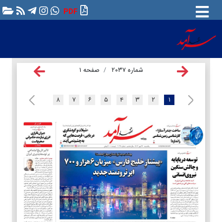
PDF
شماره ۲۰۳۷
صفحه ۱
۸
۷
۶
۵
۴
۳
۲
۱