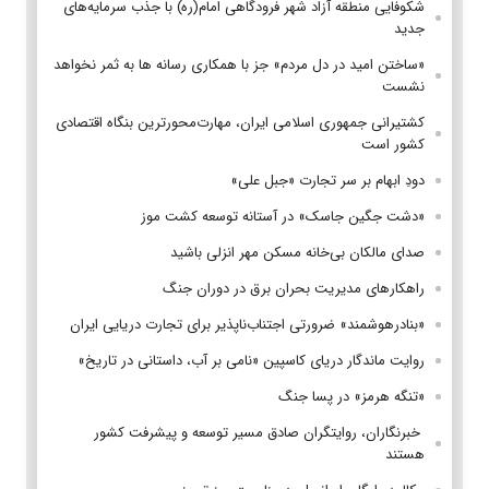
شکوفایی منطقه آزاد شهر فرودگاهی امام(ره) با جذب سرمایه‌های
جدید
«ساختن امید در دل مردم» جز با همکاری رسانه ها به ثمر نخواهد
نشست
کشتیرانی جمهوری اسلامی ایران، مهارت‌محورترین بنگاه اقتصادی
کشور است
دودِ ابهام بر سر تجارت «جبل علی»
«دشت جگین جاسک» در آستانه توسعه کشت موز
صدای مالکان بی‌خانه مسکن مهر انزلی باشید
راهکارهای مدیریت بحران برق در دوران جنگ
«بنادرهوشمند» ضرورتی اجتناب‌ناپذیر برای تجارت دریایی ایران
روایت ماندگار دریای کاسپین «نامی بر آب، داستانی در تاریخ»
«تنگه هرمز» در پسا جنگ
‌ خبرنگاران، روایتگران صادق مسیر توسعه و پیشرفت کشور
هستند