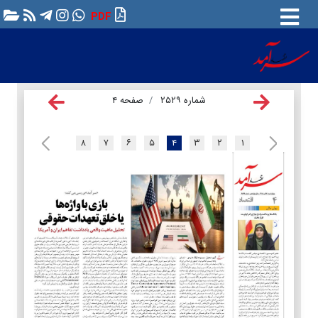
PDF
شماره ۲۵۲۹
صفحه ۴
۸
۷
۶
۵
۴
۳
۲
۱