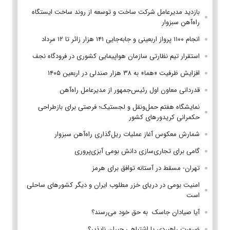
بازدید مدیرعامل شرکت ساخت و توسعه از روند ساخت ایستگاه
راه‌آهن سبزوار
انجام ۱۱۰۰ پرواز اربعینی و جابه‌جایی ۱۴۱ هزار زائر تا ۱۲ مرداد
استقرار تیم‌ نظارتی سازمان هواپیمایی کشوری در فرودگاه نجف
افزایش ظرفیت «هما» به ۳۸ هزار صندلی در اربعین ۱۴۰۵
قدردانی معاون اول رئیس‌جمهور از مدیرعامل راه‌آهن
نمایشگاه هفتم حمل‌ونقل و لجستیک؛ فرصتی برای بازطراحی
حکمرانی کریدورهای کشور
شمارش معکوس آغاز عملیات ریل‌گذاری راه‌آهن سبزوار
گامی برای تجاری‌سازی دانش بومی آبزی‌پروری
تهران- مسقط در آستانه توافق برای هرمز
امنیت بومی در دریای خزر مطلوب ایران و دیگر کشورهای ساحلی
است
آیا صیادان جاسک به حق خود می‌رسند؟
ضرورت راهبردی یا اشتباهی جبران ناپذیر؟