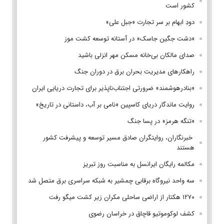
کشور است
دودِ ابهام بر سر تجارت «جبل علی»
«دشت جگین جاسک» در آستانه توسعه کشت موز
صدای مالکان بی‌خانه مسکن مهر انزلی باشید
راهکارهای مدیریت بحران برق در دوران جنگ
«بنادرهوشمند» ضرورتی اجتناب‌ناپذیر برای تجارت دریایی ایران
روایت ماندگار دریای کاسپین «نامی بر آب، داستانی در تاریخ»
«تنگه هرمز» در پسا جنگ
‌ خبرنگاران، روایتگران صادق مسیر توسعه و پیشرفت کشور
هستند
مکالمه رایگان ایرانسل به مناسبت روز تبریز
سه واحد نیروگاه برقابی چمشیر به شبکه سراسری برق متصل شد
۱۲۷۰ هکتار از اراضی ساحلی مکران زیر کشت میگو رفت
کشف لوکوموتیو قاچاق در خراسان رضوی