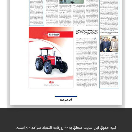
ضمیمه
کلیه حقوق این سایت متعلق به <<روزنامه اقتصاد سرآمد> > است.