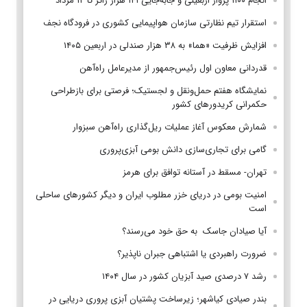
انجام ۱۱۰۰ پرواز اربعینی و جابه‌جایی ۱۴۱ هزار زائر تا ۱۲ مرداد
استقرار تیم‌ نظارتی سازمان هواپیمایی کشوری در فرودگاه نجف
افزایش ظرفیت «هما» به ۳۸ هزار صندلی در اربعین ۱۴۰۵
قدردانی معاون اول رئیس‌جمهور از مدیرعامل راه‌آهن
نمایشگاه هفتم حمل‌ونقل و لجستیک؛ فرصتی برای بازطراحی
حکمرانی کریدورهای کشور
شمارش معکوس آغاز عملیات ریل‌گذاری راه‌آهن سبزوار
گامی برای تجاری‌سازی دانش بومی آبزی‌پروری
تهران- مسقط در آستانه توافق برای هرمز
امنیت بومی در دریای خزر مطلوب ایران و دیگر کشورهای ساحلی
است
آیا صیادان جاسک به حق خود می‌رسند؟
ضرورت راهبردی یا اشتباهی جبران ناپذیر؟
رشد ۷ درصدی صید آبزیان کشور در سال ۱۴۰۴
بندر صیادی کیاشهر؛ زیرساخت پشتیان آبزی پروری دریایی در