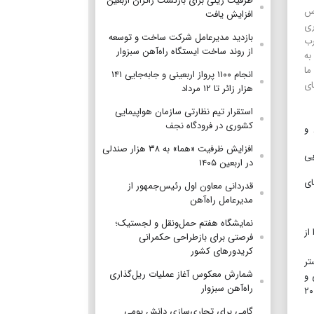
ظرفیت ریلی برای بازگشت زائران اربعین
رس
افزایش یافت
ری
بازدید مدیرعامل شرکت ساخت و توسعه
رب
از روند ساخت ایستگاه راه‌آهن سبزوار
به
ما
انجام ۱۱۰۰ پرواز اربعینی و جابه‌جایی ۱۴۱
ای
هزار زائر تا ۱۲ مرداد
استقرار تیم‌ نظارتی سازمان هواپیمایی
کشوری در فرودگاه نجف
 و
افزایش ظرفیت «هما» به ۳۸ هزار صندلی
یی
در اربعین ۱۴۰۵
ای
قدردانی معاون اول رئیس‌جمهور از
مدیرعامل راه‌آهن
نمایشگاه هفتم حمل‌ونقل و لجستیک؛
از
فرصتی برای بازطراحی حکمرانی
کریدورهای کشور
تر
شمارش معکوس آغاز عملیات ریل‌گذاری
 و
راه‌آهن سبزوار
دارایی» و «صنعت، معدن و تجارت» است. با رفع اشکالات نرم‌افزاری و زیرساختی مانند کمبود کامیون و واگن، می‌توانیم سهم این مسیرها را از ۲۰
گامی برای تجاری‌سازی دانش بومی