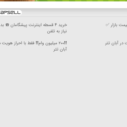
مت بازار ✅
خرید ۴ قسطه اینترنت پیشگامان ☎️ بد
نیاز به تلفن
❗❗۲۰۰ میلیون وام❗❗ فقط با احراز هویت د
آبان تتر