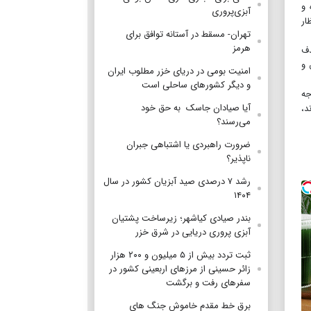
 و
آبزی‌پروری
ار
تهران- مسقط در آستانه توافق برای
هرمز
روزه باعث شد هدف
 و
امنیت بومی در دریای خزر مطلوب ایران
و دیگر کشورهای ساحلی است
جه
آیا صیادان جاسک به حق خود
ن ما قرار دارند،
می‌رسند؟
ضرورت راهبردی یا اشتباهی جبران
ناپذیر؟
رشد ۷ درصدی صید آبزیان کشور در سال
۱۴۰۴
بندر صیادی کیاشهر؛ زیرساخت پشتیان
آبزی پروری دریایی در شرق خزر
ثبت تردد بیش از ۵ میلیون و ۲۰۰ هزار
زائر حسینی از مرزهای اربعینی کشور در
سفرهای رفت و برگشت
برق خط مقدم خاموش جنگ های