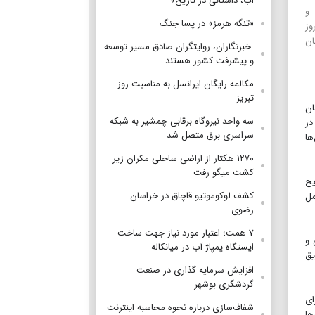
آب، داستانی در تاریخ»
 و
«تنگه هرمز» در پسا جنگ
وز
ان
‌ خبرنگاران، روایتگران صادق مسیر توسعه
و پیشرفت کشور هستند
مکالمه رایگان ایرانسل به مناسبت روز
تبریز
ان
سه واحد نیروگاه برقابی چمشیر به شبکه
در
سراسری برق متصل شد
ها
۱۲۷۰ هکتار از اراضی ساحلی مکران زیر
کشت میگو رفت
یمنی، تصریح
کشف لوکوموتیو قاچاق در خراسان
مل
رضوی
۷ همت؛ اعتبار مورد نیاز جهت ساخت
 و
ایستگاه پمپاژ آب در میانکاله
یق
افزایش سرمایه گذاری در صنعت
گردشگری بوشهر
ای
شفاف‌سازی درباره نحوه محاسبه اینترنت
ها