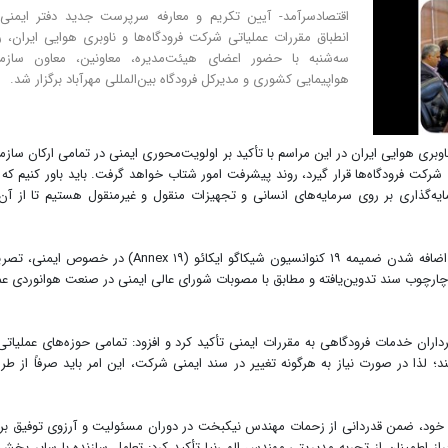
اقتصادسرآمد- آیین تکریم و معارفه سرپرست جدید دفتر ایمنی
انطباق مقررات عملیاتی شرکت فرودگاه‌ها و ناوبری هوایی ایران، ر
سه‌شنبه با حضور اعضای هیئت‌مدیره، معاونین، معاون سازم
هواپیمایی کشوری و مدیرکل فرودگاه بین‌المللی مهرآباد برگزار شد.
ری هوایی ایران در این مراسم با تأکید بر اولویت‌محوری ایمنی در تمامی ارکان سازم
رکت فرودگاه‌ها قرار گیرد، روند پیشرفت امور شتاب خواهد گرفت. باید باور کنیم که 
مایه‌گذاری بر روی سرمایه‌های انسانی و تجهیزات منقول و غیرمنقول هستیم تا از آن‌
مرتضی دهقان با اشاره به اهمیت جهانی این حوزه و اضافه شدن ضمیمه ۱۹ کنوانسیون شیکاگو ایکائو (۱۹ Annex) در خصوص ا
ارچوب سند تدوین‌یافته و مطابق با مصوبات شورای عالی ایمنی در صنعت هوانوردی ع
اران خدمات فرودگاهی به مقررات ایمنی تأکید کرد و افزود: تمامی حوزه‌های عملیاتی
د؛ لذا در صورت نیاز به هرگونه تغییر در سند ایمنی شرکت، این امر باید صرفاً از طر
ود، ضمن قدردانی از زحمات مهندس نیکبخت در دوران مسئولیت و آرزوی توفیق بر
از اطمینان از تجربه مدیریتی مهندس الهی‌نیا تأکید کرد: تعامل سازنده با سایر بخش‌